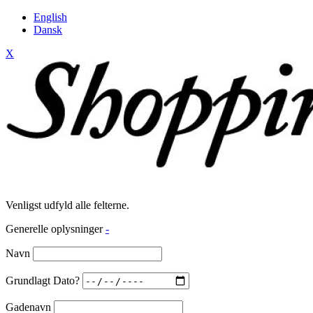
English
Dansk
X
Venligst udfyld alle felterne.
Generelle oplysninger
-
Navn
Grundlagt Dato?
Gadenavn