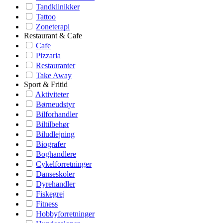
Tandklinikker
Tattoo
Zoneterapi
Restaurant & Cafe
Cafe
Pizzaria
Restauranter
Take Away
Sport & Fritid
Aktiviteter
Børneudstyr
Bilforhandler
Biltilbehør
Biludlejning
Biografer
Boghandlere
Cykelforretninger
Danseskoler
Dyrehandler
Fiskegrej
Fitness
Hobbyforretninger