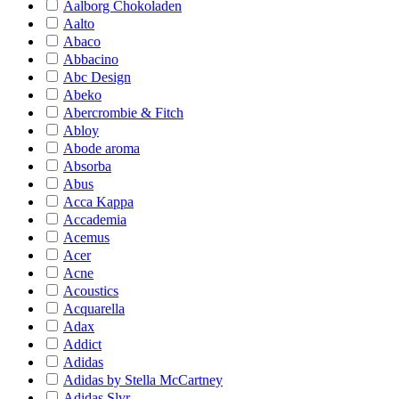
Aalborg Chokoladen
Aalto
Abaco
Abbacino
Abc Design
Abeko
Abercrombie & Fitch
Abloy
Abode aroma
Absorba
Abus
Acca Kappa
Accademia
Acemus
Acer
Acne
Acoustics
Acquarella
Adax
Addict
Adidas
Adidas by Stella McCartney
Adidas Slvr