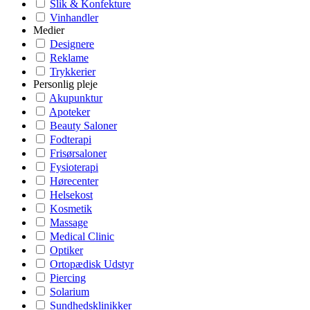
Slik & Konfekture
Vinhandler
Medier
Designere
Reklame
Trykkerier
Personlig pleje
Akupunktur
Apoteker
Beauty Saloner
Fodterapi
Frisørsaloner
Fysioterapi
Hørecenter
Helsekost
Kosmetik
Massage
Medical Clinic
Optiker
Ortopædisk Udstyr
Piercing
Solarium
Sundhedsklinikker