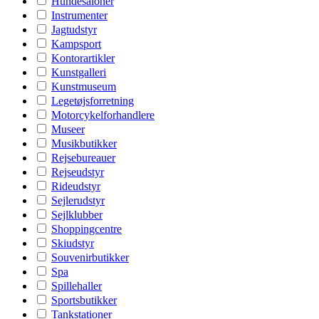
Hundesaloner
Instrumenter
Jagtudstyr
Kampsport
Kontorartikler
Kunstgalleri
Kunstmuseum
Legetøjsforretning
Motorcykelforhandlere
Museer
Musikbutikker
Rejsebureauer
Rejseudstyr
Rideudstyr
Sejlerudstyr
Sejlklubber
Shoppingcentre
Skiudstyr
Souvenirbutikker
Spa
Spillehaller
Sportsbutikker
Tankstationer