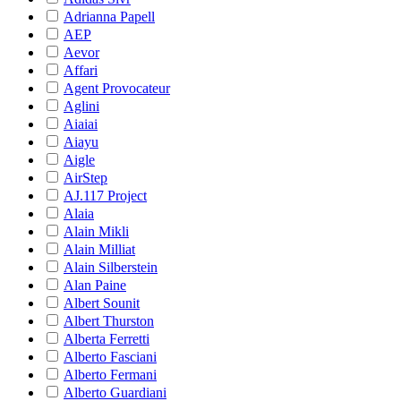
Adrianna Papell
AEP
Aevor
Affari
Agent Provocateur
Aglini
Aiaiai
Aiayu
Aigle
AirStep
AJ.117 Project
Alaia
Alain Mikli
Alain Milliat
Alain Silberstein
Alan Paine
Albert Sounit
Albert Thurston
Alberta Ferretti
Alberto Fasciani
Alberto Fermani
Alberto Guardiani