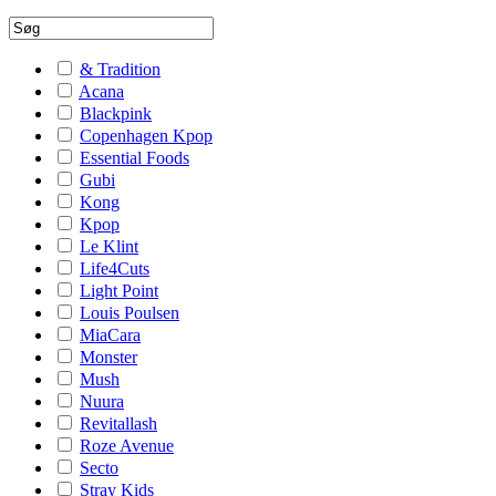
& Tradition
Acana
Blackpink
Copenhagen Kpop
Essential Foods
Gubi
Kong
Kpop
Le Klint
Life4Cuts
Light Point
Louis Poulsen
MiaCara
Monster
Mush
Nuura
Revitallash
Roze Avenue
Secto
Stray Kids