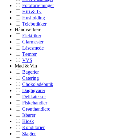
Fotoforretninger
Hifi & Tv
Husholding
Telebutikker
Håndværkere
Elektriker
Glarmester
Låsesmede
Tømrer
VVS
Mad & Vin
Bagerier
Catering
Chokoladebutik
Dagligvarer
Delikatesser
Fiskehandler
Grønthandlere
Isbarer
Kiosk
Konditorier
Slagter