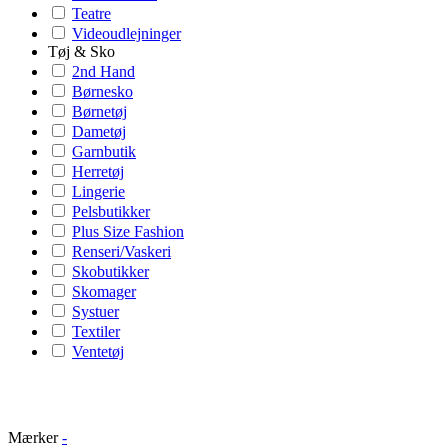
Teatre
Videoudlejninger
Tøj & Sko
2nd Hand
Børnesko
Børnetøj
Dametøj
Garnbutik
Herretøj
Lingerie
Pelsbutikker
Plus Size Fashion
Renseri/Vaskeri
Skobutikker
Skomager
Systuer
Textiler
Ventetøj
Mærker
-