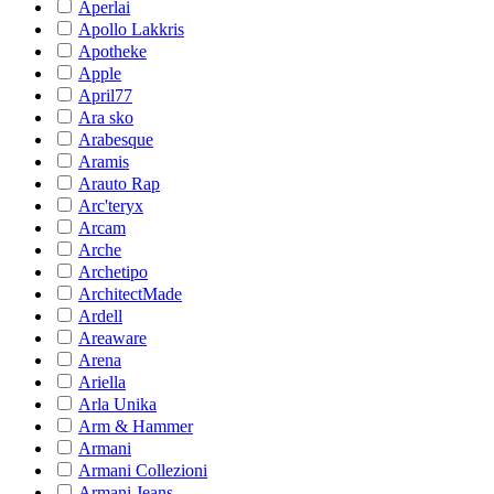
Aperlai
Apollo Lakkris
Apotheke
Apple
April77
Ara sko
Arabesque
Aramis
Arauto Rap
Arc'teryx
Arcam
Arche
Archetipo
ArchitectMade
Ardell
Areaware
Arena
Ariella
Arla Unika
Arm & Hammer
Armani
Armani Collezioni
Armani Jeans