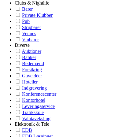
Clubs & Nightlife
Barer
Private Klubber
Pub
Stripbarer
Venues
Vinbarer
Diverse
Auktioner
Banker
Bedemænd
Forsikring
Gaveidéer
Hoteller
Indgravering
Konferencecenter
Kontorhotel
Leveringsservice
Trafikskole
Valutaveksling
Elektronik & Tele
EDB
EDB Løsninger