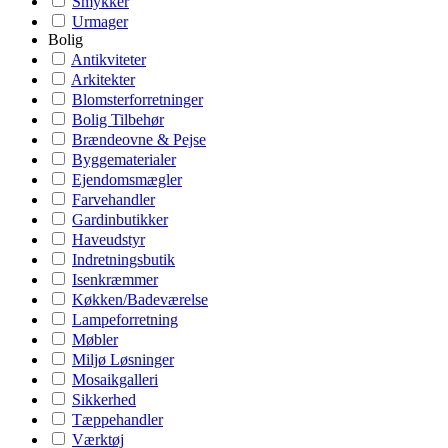
Smykker
Urmager
Bolig
Antikviteter
Arkitekter
Blomsterforretninger
Bolig Tilbehør
Brændeovne & Pejse
Byggematerialer
Ejendomsmægler
Farvehandler
Gardinbutikker
Haveudstyr
Indretningsbutik
Isenkræmmer
Køkken/Badeværelse
Lampeforretning
Møbler
Miljø Løsninger
Mosaikgalleri
Sikkerhed
Tæppehandler
Værktøj