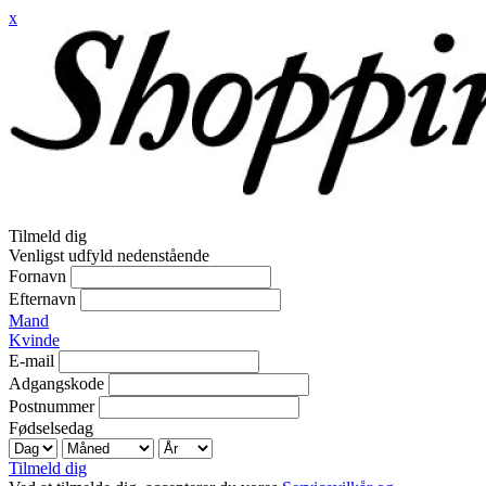
x
Tilmeld dig
Venligst udfyld nedenstående
Fornavn
Efternavn
Mand
Kvinde
E-mail
Adgangskode
Postnummer
Fødselsedag
Tilmeld dig