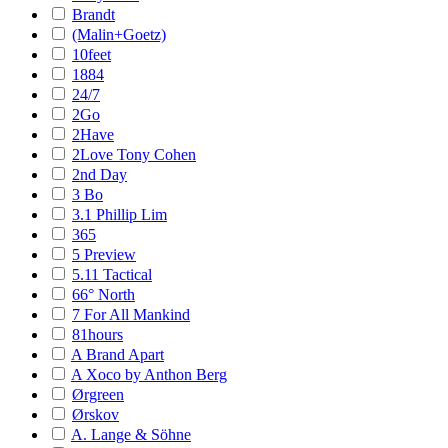
Brandt
(Malin+Goetz)
10feet
1884
24/7
2Go
2Have
2Love Tony Cohen
2nd Day
3 Bo
3.1 Phillip Lim
365
5 Preview
5.11 Tactical
66° North
7 For All Mankind
81hours
A Brand Apart
A Xoco by Anthon Berg
Ørgreen
Ørskov
A. Lange & Söhne