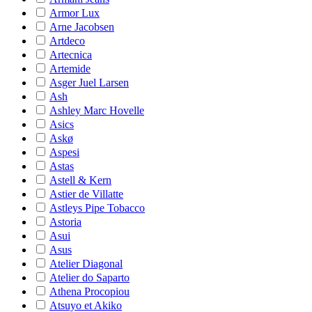
Armor Lux
Arne Jacobsen
Artdeco
Artecnica
Artemide
Asger Juel Larsen
Ash
Ashley Marc Hovelle
Asics
Askø
Aspesi
Astas
Astell & Kern
Astier de Villatte
Astleys Pipe Tobacco
Astoria
Asui
Asus
Atelier Diagonal
Atelier do Saparto
Athena Procopiou
Atsuyo et Akiko