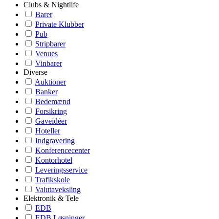
Clubs & Nightlife
Barer
Private Klubber
Pub
Stripbarer
Venues
Vinbarer
Diverse
Auktioner
Banker
Bedemænd
Forsikring
Gaveidéer
Hoteller
Indgravering
Konferencecenter
Kontorhotel
Leveringsservice
Trafikskole
Valutaveksling
Elektronik & Tele
EDB
EDB Løsninger