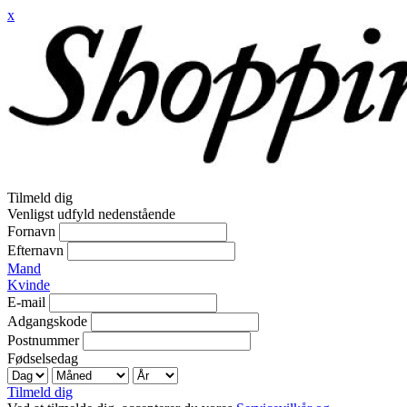
x
Tilmeld dig
Venligst udfyld nedenstående
Fornavn
Efternavn
Mand
Kvinde
E-mail
Adgangskode
Postnummer
Fødselsedag
Tilmeld dig