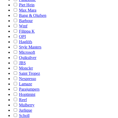
Piet Hein
Max Mara
Bang & Olufsen
Barbour
Wmf
Filippa K
OPI
Haglöfs
Style Masters
Microsoft
Quiksilver
JBS
Moncler
Saint Tropez
Nespresso
Lamaze
Parajumpers
Hoptimist
Reef
Mulberry
Jurlique
Scholl