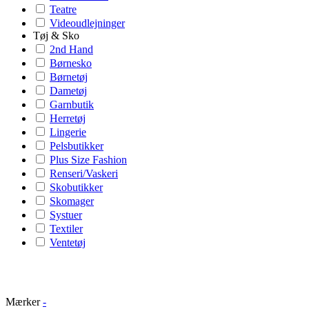
Teatre
Videoudlejninger
Tøj & Sko
2nd Hand
Børnesko
Børnetøj
Dametøj
Garnbutik
Herretøj
Lingerie
Pelsbutikker
Plus Size Fashion
Renseri/Vaskeri
Skobutikker
Skomager
Systuer
Textiler
Ventetøj
Mærker
-