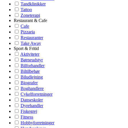
Tandklinikker
Tattoo
Zoneterapi
Restaurant & Cafe
Cafe
Pizzaria
Restauranter
Take Away
Sport & Fritid
Aktiviteter
Børneudstyr
Bilforhandler
Biltilbehør
Biludlejning
Biografer
Boghandlere
Cykelforretninger
Danseskoler
Dyrehandler
Fiskegrej
Fitness
Hobbyforretninger