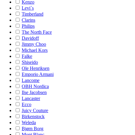
Kenzo
Levi´s
Timberland
Clarins
Philips
The North Face
Davidoff
Jimmy Choo
Michael Kors
Falke
Shiseido
Ole Henriksen
Emporio Armani
Lancome
OBH Nordica
Ilse Jacobsen
Lancaster
Ecco
Juicy Couture
Birkenstock
Weleda
Bjørn Borg
Mont Blanc