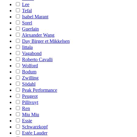
Lee
Tefal
Isabel Marant
Sorel
Guerlain
Alexander Wang
Day Birger et Mikkelsen
Iittala
Vagabond
Roberto Cavalli
Wolford
Bodum
Zwilling
Södahl
Peak Performance
Peugeot
Pillivuyt
Ren
Miu Miu
Essie
Schwarzkopf
Estée Lauder