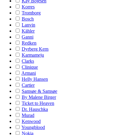
Kay Bojesen
Korres
Tromborg
Bosch
Lanvin
Kähler
Ganni
Redken
Dyrberg Kern
Karmameju
Clarks
Clinique
Armani
Helly Hansen
Cartier
Samsøe & Samsøe
By Malene Birger
Ticket to Heaven
Dr. Hauschka
Murad
Kenwood
Youngblood
Nokia