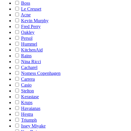
Boss
Le Creuset
Acne
Kevin Murphy
Fred Perry
Oakley
Persol
Hummel
KitchenAid
Rains
Nina Ricci
Cacharel
Nomess Copenhagen
Carrera
Casio
Stelton
Kerastase
Krups
Havaianas
Hestra
Triumph
Issey Miyake