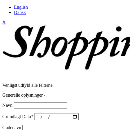
English
Dansk
X
Venligst udfyld alle felterne.
Generelle oplysninger
-
Navn
Grundlagt Dato?
Gadenavn