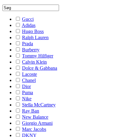
Gucci
Adidas
Hugo Boss
Ralph Lauren
Prada
Burberry
Tommy Hilfiger
Calvin Klein
Dolce & Gabbana
Lacoste
Chanel
Dior
Puma
Nike
Stella McCartney
Ray Ban
New Balance
Giorgio Armani
Marc Jacobs
DKNY