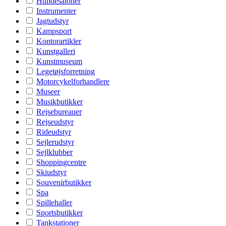
Hundesaloner
Instrumenter
Jagtudstyr
Kampsport
Kontorartikler
Kunstgalleri
Kunstmuseum
Legetøjsforretning
Motorcykelforhandlere
Museer
Musikbutikker
Rejsebureauer
Rejseudstyr
Rideudstyr
Sejlerudstyr
Sejlklubber
Shoppingcentre
Skiudstyr
Souvenirbutikker
Spa
Spillehaller
Sportsbutikker
Tankstationer