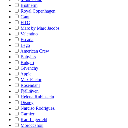
Biotherm
Royal Copenhagen
Gant
HTC
Marc by Marc Jacobs
Valentino
Escada
Lego
American Crew
Babyliss
Bulgari
Givenchy
Apple
Max Factor
Rosendahl
Fjällräven
Helena Rubinstein
Disney
Narciso Rodriguez
Garnier
Karl Lagerfeld
Moroccanoil