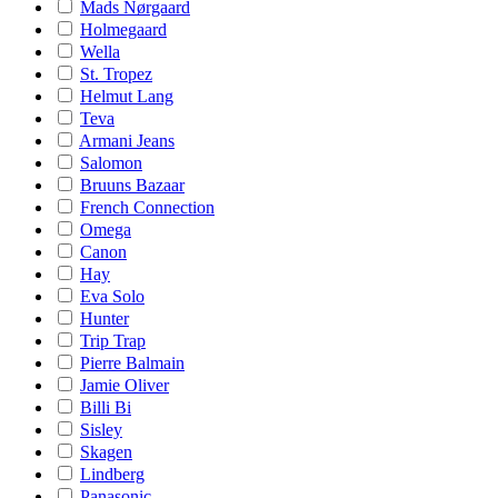
Mads Nørgaard
Holmegaard
Wella
St. Tropez
Helmut Lang
Teva
Armani Jeans
Salomon
Bruuns Bazaar
French Connection
Omega
Canon
Hay
Eva Solo
Hunter
Trip Trap
Pierre Balmain
Jamie Oliver
Billi Bi
Sisley
Skagen
Lindberg
Panasonic