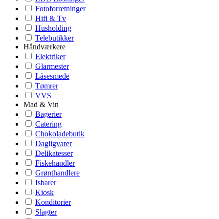
Fotoforretninger
Hifi & Tv
Husholding
Telebutikker
Håndværkere
Elektriker
Glarmester
Låsesmede
Tømrer
VVS
Mad & Vin
Bagerier
Catering
Chokoladebutik
Dagligvarer
Delikatesser
Fiskehandler
Grønthandlere
Isbarer
Kiosk
Konditorier
Slagter