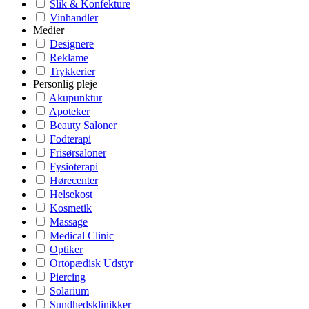
Slik & Konfekture
Vinhandler
Medier
Designere
Reklame
Trykkerier
Personlig pleje
Akupunktur
Apoteker
Beauty Saloner
Fodterapi
Frisørsaloner
Fysioterapi
Hørecenter
Helsekost
Kosmetik
Massage
Medical Clinic
Optiker
Ortopædisk Udstyr
Piercing
Solarium
Sundhedsklinikker