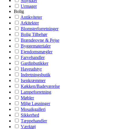
Smykker
Urmager
Bolig
Antikviteter
Arkitekter
Blomsterforretninger
Bolig Tilbehør
Brændeovne & Pejse
Byggematerialer
Ejendomsmægler
Farvehandler
Gardinbutikker
Haveudstyr
Indretningsbutik
Isenkræmmer
Køkken/Badeværelse
Lampeforretning
Møbler
Miljø Løsninger
Mosaikgalleri
Sikkerhed
Tæppehandler
Værktøj