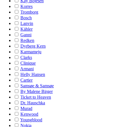
Kay Bojesen
Korres
Tromborg
Bosch
Lanvin
Kähler
Ganni
Redken
Dyrberg Kern
Karmameju
Clarks
Clinique
Armani
Helly Hansen
Cartier
Samsøe & Samsøe
By Malene Birger
Ticket to Heaven
Dr. Hauschka
Murad
Kenwood
Youngblood
Nokia