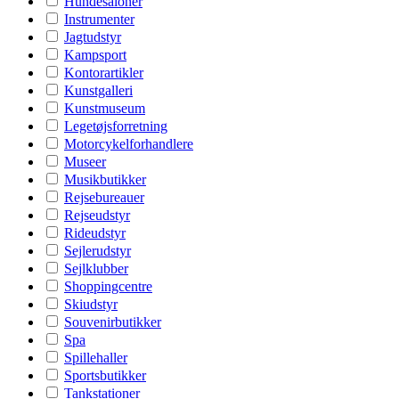
Hundesaloner
Instrumenter
Jagtudstyr
Kampsport
Kontorartikler
Kunstgalleri
Kunstmuseum
Legetøjsforretning
Motorcykelforhandlere
Museer
Musikbutikker
Rejsebureauer
Rejseudstyr
Rideudstyr
Sejlerudstyr
Sejlklubber
Shoppingcentre
Skiudstyr
Souvenirbutikker
Spa
Spillehaller
Sportsbutikker
Tankstationer