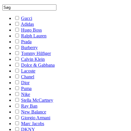
Gucci
Adidas
Hugo Boss
Ralph Lauren
Prada
Burberry
Tommy Hilfiger
Calvin Klein
Dolce & Gabbana
Lacoste
Chanel
Dior
Puma
Nike
Stella McCartney
Ray Ban
New Balance
Giorgio Armani
Marc Jacobs
DKNY