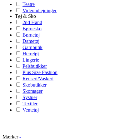
Teatre
Videoudlejninger
Tøj & Sko
2nd Hand
Børnesko
Børnetøj
Dametøj
Garnbutik
Herretøj
Lingerie
Pelsbutikker
Plus Size Fashion
Renseri/Vaskeri
Skobutikker
Skomager
Systuer
Textiler
Ventetøj
Mærker
-