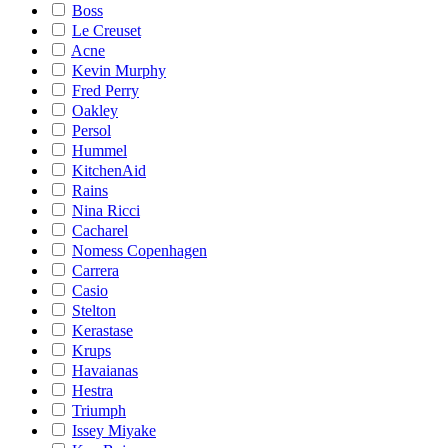
Boss
Le Creuset
Acne
Kevin Murphy
Fred Perry
Oakley
Persol
Hummel
KitchenAid
Rains
Nina Ricci
Cacharel
Nomess Copenhagen
Carrera
Casio
Stelton
Kerastase
Krups
Havaianas
Hestra
Triumph
Issey Miyake