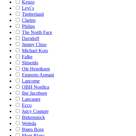
Kenzo
Levi´s
Timberland
Clarins
Philips
The North Face
Davidoff
Jimmy Choo
Michael Kors
Falke
Shiseido
Ole Henriksen
Emporio Armani
Lancome
OBH Nordica
Ilse Jacobsen
Lancaster
Ecco
Juicy Couture
Birkenstock
Weleda
Bjørn Borg
Mont Blanc