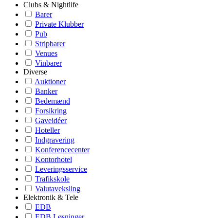
Clubs & Nightlife
Barer
Private Klubber
Pub
Stripbarer
Venues
Vinbarer
Diverse
Auktioner
Banker
Bedemænd
Forsikring
Gaveidéer
Hoteller
Indgravering
Konferencecenter
Kontorhotel
Leveringsservice
Trafikskole
Valutaveksling
Elektronik & Tele
EDB
EDB Løsninger