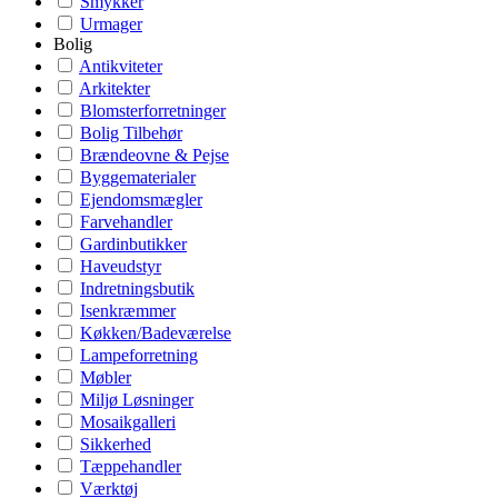
Smykker
Urmager
Bolig
Antikviteter
Arkitekter
Blomsterforretninger
Bolig Tilbehør
Brændeovne & Pejse
Byggematerialer
Ejendomsmægler
Farvehandler
Gardinbutikker
Haveudstyr
Indretningsbutik
Isenkræmmer
Køkken/Badeværelse
Lampeforretning
Møbler
Miljø Løsninger
Mosaikgalleri
Sikkerhed
Tæppehandler
Værktøj