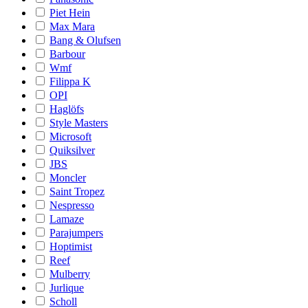
Piet Hein
Max Mara
Bang & Olufsen
Barbour
Wmf
Filippa K
OPI
Haglöfs
Style Masters
Microsoft
Quiksilver
JBS
Moncler
Saint Tropez
Nespresso
Lamaze
Parajumpers
Hoptimist
Reef
Mulberry
Jurlique
Scholl