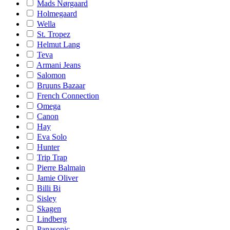
Mads Nørgaard
Holmegaard
Wella
St. Tropez
Helmut Lang
Teva
Armani Jeans
Salomon
Bruuns Bazaar
French Connection
Omega
Canon
Hay
Eva Solo
Hunter
Trip Trap
Pierre Balmain
Jamie Oliver
Billi Bi
Sisley
Skagen
Lindberg
Panasonic