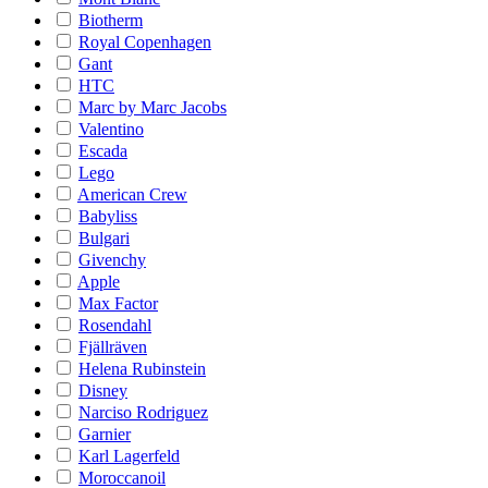
Biotherm
Royal Copenhagen
Gant
HTC
Marc by Marc Jacobs
Valentino
Escada
Lego
American Crew
Babyliss
Bulgari
Givenchy
Apple
Max Factor
Rosendahl
Fjällräven
Helena Rubinstein
Disney
Narciso Rodriguez
Garnier
Karl Lagerfeld
Moroccanoil