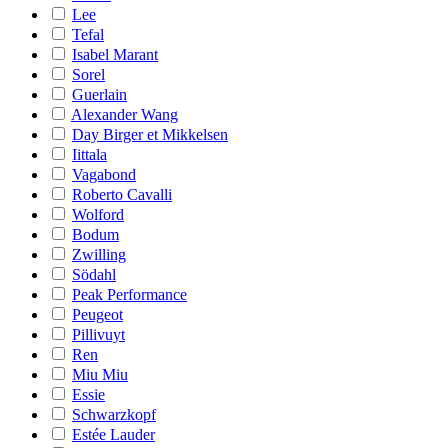
Lee
Tefal
Isabel Marant
Sorel
Guerlain
Alexander Wang
Day Birger et Mikkelsen
Iittala
Vagabond
Roberto Cavalli
Wolford
Bodum
Zwilling
Södahl
Peak Performance
Peugeot
Pillivuyt
Ren
Miu Miu
Essie
Schwarzkopf
Estée Lauder