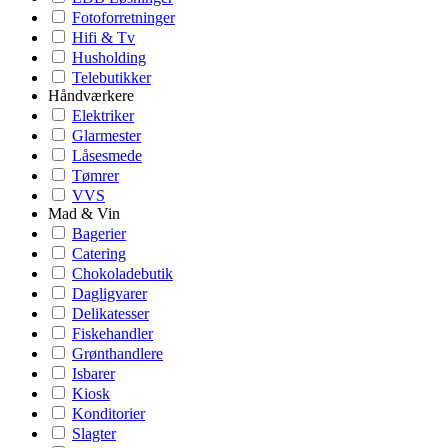
Fotoforretninger
Hifi & Tv
Husholding
Telebutikker
Håndværkere
Elektriker
Glarmester
Låsesmede
Tømrer
VVS
Mad & Vin
Bagerier
Catering
Chokoladebutik
Dagligvarer
Delikatesser
Fiskehandler
Grønthandlere
Isbarer
Kiosk
Konditorier
Slagter