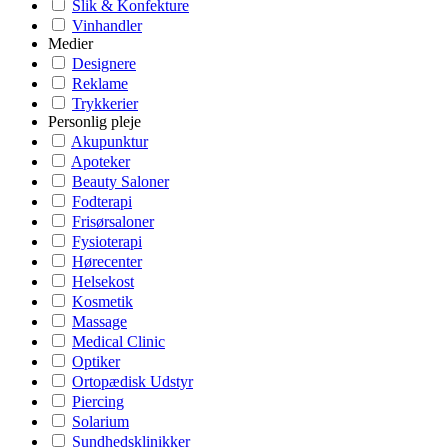
Slik & Konfekture
Vinhandler
Medier
Designere
Reklame
Trykkerier
Personlig pleje
Akupunktur
Apoteker
Beauty Saloner
Fodterapi
Frisørsaloner
Fysioterapi
Hørecenter
Helsekost
Kosmetik
Massage
Medical Clinic
Optiker
Ortopædisk Udstyr
Piercing
Solarium
Sundhedsklinikker