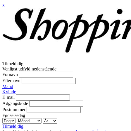
x
Tilmeld dig
Venligst udfyld nedenstående
Fornavn
Efternavn
Mand
Kvinde
E-mail
Adgangskode
Postnummer
Fødselsedag
Tilmeld dig