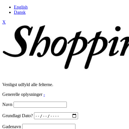
English
Dansk
X
Venligst udfyld alle felterne.
Generelle oplysninger
-
Navn
Grundlagt Dato?
Gadenavn