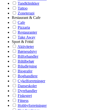
Tandklinikker
Tattoo
Zoneterapi
Restaurant & Cafe
Cafe
Pizzaria
Restauranter
Take Away
Sport & Fritid
Aktiviteter
Børneudstyr
Bilforhandler
Biltilbehør
Biludlejning
Biografer
Boghandlere
Cykelforretninger
Danseskoler
Dyrehandler
Fiskegrej
Fitness
Hobbyforretninger