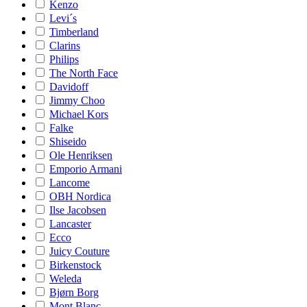
Kenzo
Levi´s
Timberland
Clarins
Philips
The North Face
Davidoff
Jimmy Choo
Michael Kors
Falke
Shiseido
Ole Henriksen
Emporio Armani
Lancome
OBH Nordica
Ilse Jacobsen
Lancaster
Ecco
Juicy Couture
Birkenstock
Weleda
Bjørn Borg
Mont Blanc