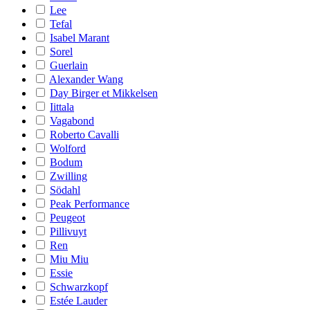
Lee
Tefal
Isabel Marant
Sorel
Guerlain
Alexander Wang
Day Birger et Mikkelsen
Iittala
Vagabond
Roberto Cavalli
Wolford
Bodum
Zwilling
Södahl
Peak Performance
Peugeot
Pillivuyt
Ren
Miu Miu
Essie
Schwarzkopf
Estée Lauder