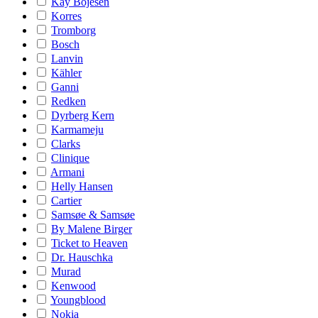
Kay Bojesen
Korres
Tromborg
Bosch
Lanvin
Kähler
Ganni
Redken
Dyrberg Kern
Karmameju
Clarks
Clinique
Armani
Helly Hansen
Cartier
Samsøe & Samsøe
By Malene Birger
Ticket to Heaven
Dr. Hauschka
Murad
Kenwood
Youngblood
Nokia