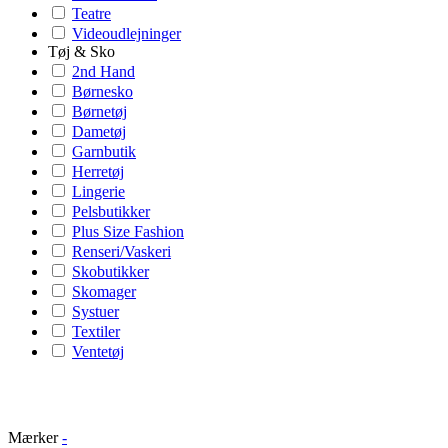
Teatre
Videoudlejninger
Tøj & Sko
2nd Hand
Børnesko
Børnetøj
Dametøj
Garnbutik
Herretøj
Lingerie
Pelsbutikker
Plus Size Fashion
Renseri/Vaskeri
Skobutikker
Skomager
Systuer
Textiler
Ventetøj
Mærker
-