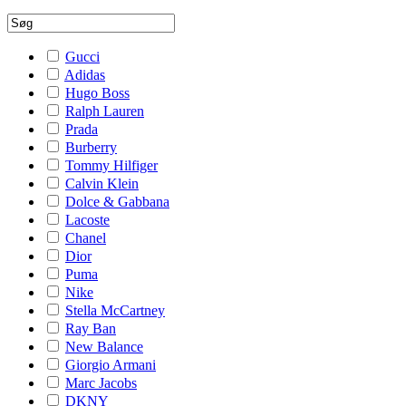
Gucci
Adidas
Hugo Boss
Ralph Lauren
Prada
Burberry
Tommy Hilfiger
Calvin Klein
Dolce & Gabbana
Lacoste
Chanel
Dior
Puma
Nike
Stella McCartney
Ray Ban
New Balance
Giorgio Armani
Marc Jacobs
DKNY