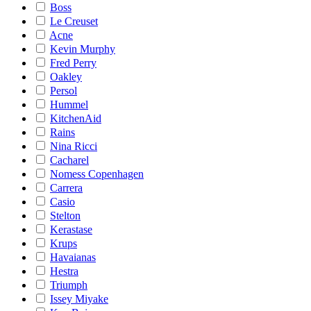
Boss
Le Creuset
Acne
Kevin Murphy
Fred Perry
Oakley
Persol
Hummel
KitchenAid
Rains
Nina Ricci
Cacharel
Nomess Copenhagen
Carrera
Casio
Stelton
Kerastase
Krups
Havaianas
Hestra
Triumph
Issey Miyake