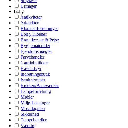
Smykker
Urmager
Bolig
Antikviteter
Arkitekter
Blomsterforretninger
Bolig Tilbehør
Brændeovne & Pejse
Byggematerialer
Ejendomsmægler
Farvehandler
Gardinbutikker
Haveudstyr
Indretningsbutik
Isenkræmmer
Køkken/Badeværelse
Lampeforretning
Møbler
Miljø Løsninger
Mosaikgalleri
Sikkerhed
Tæppehandler
Værktøj