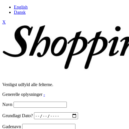
English
Dansk
X
Venligst udfyld alle felterne.
Generelle oplysninger
-
Navn
Grundlagt Dato?
Gadenavn