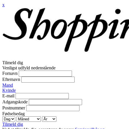
x
Tilmeld dig
Venligst udfyld nedenstående
Fornavn
Efternavn
Mand
Kvinde
E-mail
Adgangskode
Postnummer
Fødselsedag
Tilmeld dig