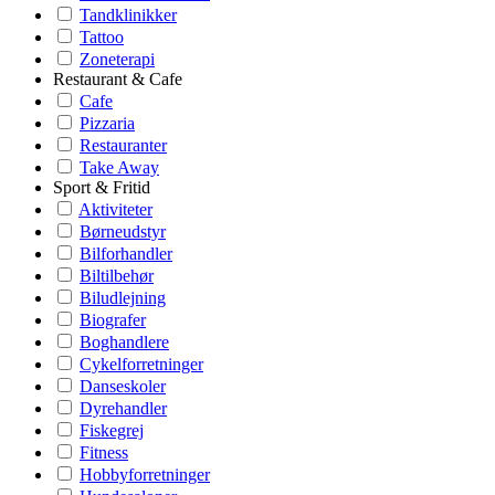
Tandklinikker
Tattoo
Zoneterapi
Restaurant & Cafe
Cafe
Pizzaria
Restauranter
Take Away
Sport & Fritid
Aktiviteter
Børneudstyr
Bilforhandler
Biltilbehør
Biludlejning
Biografer
Boghandlere
Cykelforretninger
Danseskoler
Dyrehandler
Fiskegrej
Fitness
Hobbyforretninger