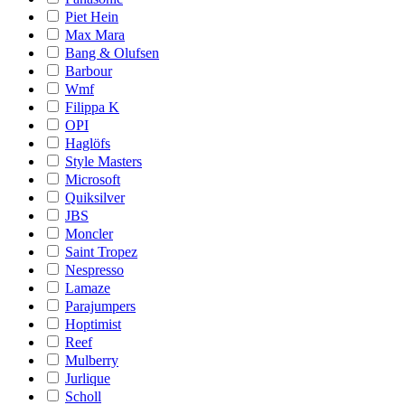
Piet Hein
Max Mara
Bang & Olufsen
Barbour
Wmf
Filippa K
OPI
Haglöfs
Style Masters
Microsoft
Quiksilver
JBS
Moncler
Saint Tropez
Nespresso
Lamaze
Parajumpers
Hoptimist
Reef
Mulberry
Jurlique
Scholl