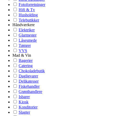
Fotoforretninger
Hifi & Tv
Husholding
Telebutikker
Håndværkere
Elektriker
Glarmester
Låsesmede
Tømrer
VVS
Mad & Vin
Bagerier
Catering
Chokoladebutik
Dagligvarer
Delikatesser
Fiskehandler
Grønthandlere
Isbarer
Kiosk
Konditorier
Slagter