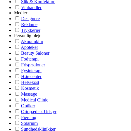
Slik & Konfekture
Vinhandler
Medier
Designere
Reklame
Trykkerier
Personlig pleje
Akupunktur
Apoteker
Beauty Saloner
Fodterapi
Frisørsaloner
Fysioterapi
Hørecenter
Helsekost
Kosmetik
Massage
Medical Clinic
Optiker
Ortopædisk Udstyr
Piercing
Solarium
Sundhedsklinikker