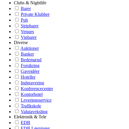
Clubs & Nightlife
Barer
Private Klubber
Pub
Stripbarer
Venues
Vinbarer
Diverse
Auktioner
Banker
Bedemænd
Forsikring
Gaveidéer
Hoteller
Indgravering
Konferencecenter
Kontorhotel
Leveringsservice
Trafikskole
Valutaveksling
Elektronik & Tele
EDB
EDB Løsninger