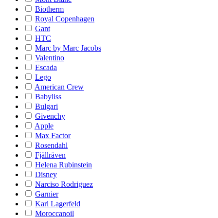
Biotherm
Royal Copenhagen
Gant
HTC
Marc by Marc Jacobs
Valentino
Escada
Lego
American Crew
Babyliss
Bulgari
Givenchy
Apple
Max Factor
Rosendahl
Fjällräven
Helena Rubinstein
Disney
Narciso Rodriguez
Garnier
Karl Lagerfeld
Moroccanoil