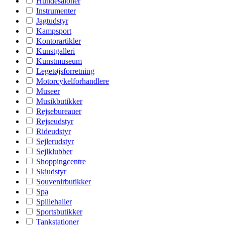
Hundesaloner
Instrumenter
Jagtudstyr
Kampsport
Kontorartikler
Kunstgalleri
Kunstmuseum
Legetøjsforretning
Motorcykelforhandlere
Museer
Musikbutikker
Rejsebureauer
Rejseudstyr
Rideudstyr
Sejlerudstyr
Sejlklubber
Shoppingcentre
Skiudstyr
Souvenirbutikker
Spa
Spillehaller
Sportsbutikker
Tankstationer