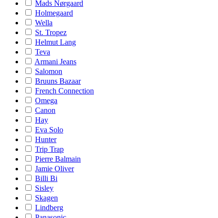
Mads Nørgaard
Holmegaard
Wella
St. Tropez
Helmut Lang
Teva
Armani Jeans
Salomon
Bruuns Bazaar
French Connection
Omega
Canon
Hay
Eva Solo
Hunter
Trip Trap
Pierre Balmain
Jamie Oliver
Billi Bi
Sisley
Skagen
Lindberg
Panasonic