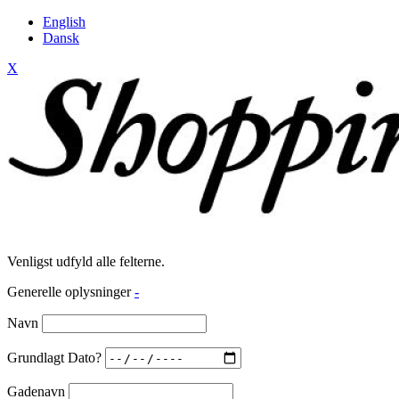
English
Dansk
X
Venligst udfyld alle felterne.
Generelle oplysninger
-
Navn
Grundlagt Dato?
Gadenavn