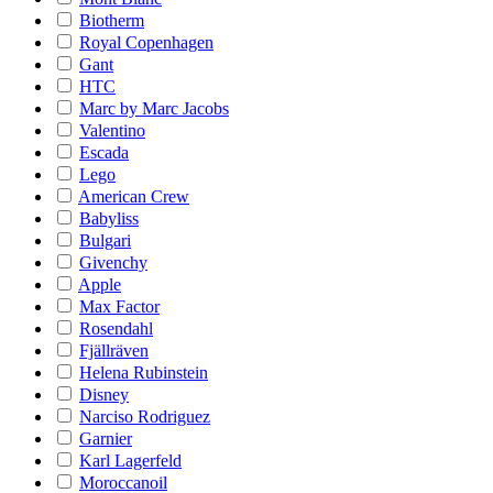
Biotherm
Royal Copenhagen
Gant
HTC
Marc by Marc Jacobs
Valentino
Escada
Lego
American Crew
Babyliss
Bulgari
Givenchy
Apple
Max Factor
Rosendahl
Fjällräven
Helena Rubinstein
Disney
Narciso Rodriguez
Garnier
Karl Lagerfeld
Moroccanoil