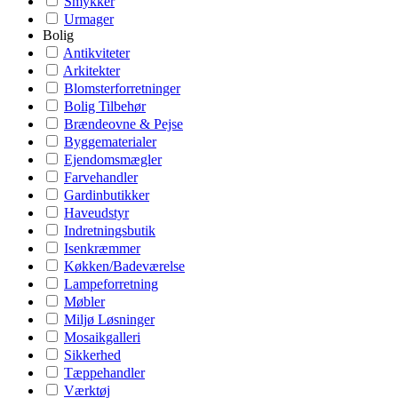
Smykker
Urmager
Bolig
Antikviteter
Arkitekter
Blomsterforretninger
Bolig Tilbehør
Brændeovne & Pejse
Byggematerialer
Ejendomsmægler
Farvehandler
Gardinbutikker
Haveudstyr
Indretningsbutik
Isenkræmmer
Køkken/Badeværelse
Lampeforretning
Møbler
Miljø Løsninger
Mosaikgalleri
Sikkerhed
Tæppehandler
Værktøj