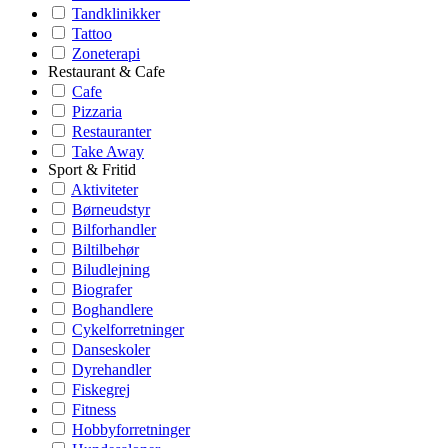
Tandklinikker
Tattoo
Zoneterapi
Restaurant & Cafe
Cafe
Pizzaria
Restauranter
Take Away
Sport & Fritid
Aktiviteter
Børneudstyr
Bilforhandler
Biltilbehør
Biludlejning
Biografer
Boghandlere
Cykelforretninger
Danseskoler
Dyrehandler
Fiskegrej
Fitness
Hobbyforretninger