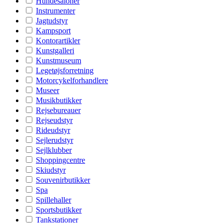
Hundesaloner
Instrumenter
Jagtudstyr
Kampsport
Kontorartikler
Kunstgalleri
Kunstmuseum
Legetøjsforretning
Motorcykelforhandlere
Museer
Musikbutikker
Rejsebureauer
Rejseudstyr
Rideudstyr
Sejlerudstyr
Sejlklubber
Shoppingcentre
Skiudstyr
Souvenirbutikker
Spa
Spillehaller
Sportsbutikker
Tankstationer