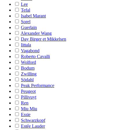
Lee
Tefal
Isabel Marant
Sorel
Guerlain
Alexander Wang
Day Birger et Mikkelsen
Iittala
Vagabond
Roberto Cavalli
Wolford
Bodum
Zwilling
Södahl
Peak Performance
Peugeot
Pillivuyt
Ren
Miu Miu
Essie
Schwarzkopf
Estée Lauder