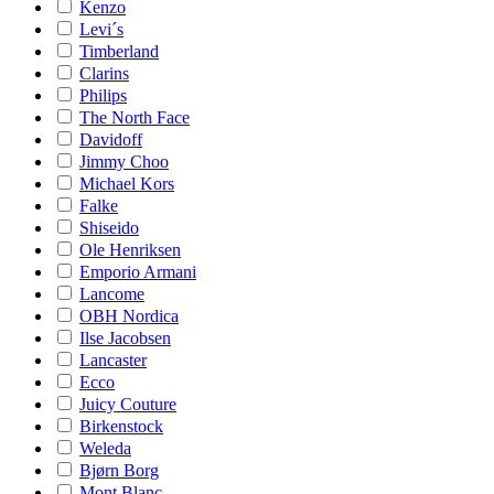
Kenzo
Levi´s
Timberland
Clarins
Philips
The North Face
Davidoff
Jimmy Choo
Michael Kors
Falke
Shiseido
Ole Henriksen
Emporio Armani
Lancome
OBH Nordica
Ilse Jacobsen
Lancaster
Ecco
Juicy Couture
Birkenstock
Weleda
Bjørn Borg
Mont Blanc