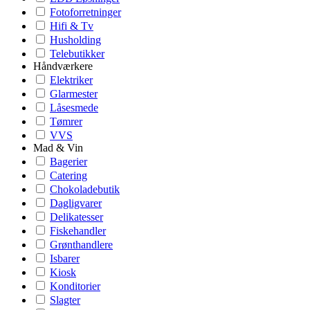
Fotoforretninger
Hifi & Tv
Husholding
Telebutikker
Håndværkere
Elektriker
Glarmester
Låsesmede
Tømrer
VVS
Mad & Vin
Bagerier
Catering
Chokoladebutik
Dagligvarer
Delikatesser
Fiskehandler
Grønthandlere
Isbarer
Kiosk
Konditorier
Slagter