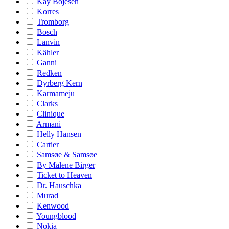
Kay Bojesen
Korres
Tromborg
Bosch
Lanvin
Kähler
Ganni
Redken
Dyrberg Kern
Karmameju
Clarks
Clinique
Armani
Helly Hansen
Cartier
Samsøe & Samsøe
By Malene Birger
Ticket to Heaven
Dr. Hauschka
Murad
Kenwood
Youngblood
Nokia