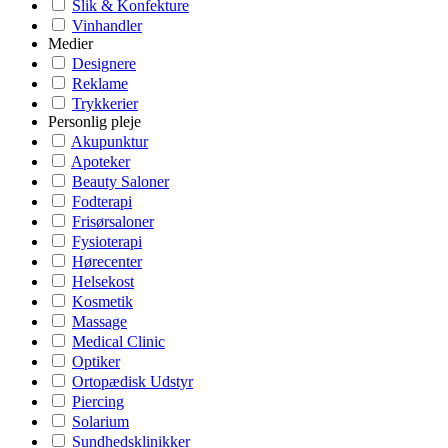
Slik & Konfekture
Vinhandler
Medier
Designere
Reklame
Trykkerier
Personlig pleje
Akupunktur
Apoteker
Beauty Saloner
Fodterapi
Frisørsaloner
Fysioterapi
Hørecenter
Helsekost
Kosmetik
Massage
Medical Clinic
Optiker
Ortopædisk Udstyr
Piercing
Solarium
Sundhedsklinikker