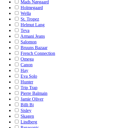
Mads Nørgaard
Holmegaard
Wella
St. Tropez
Helmut Lang
Teva
Armani Jeans
Salomon
Bruuns Bazaar
French Connection
Omega
Canon
Hay
Eva Solo
Hunter
Trip Trap
Pierre Balmain
Jamie Oliver
Billi Bi
Sisley
Skagen
Lindberg
Panasonic