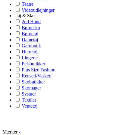
Teatre
Videoudlejninger
Tøj & Sko
2nd Hand
Børnesko
Børnetøj
Dametøj
Garnbutik
Herretøj
Lingerie
Pelsbutikker
Plus Size Fashion
Renseri/Vaskeri
Skobutikker
Skomager
Systuer
Textiler
Ventetøj
Mærker
-