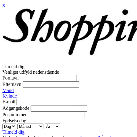
x
Tilmeld dig
Venligst udfyld nedenstående
Fornavn
Efternavn
Mand
Kvinde
E-mail
Adgangskode
Postnummer
Fødselsedag
Tilmeld dig