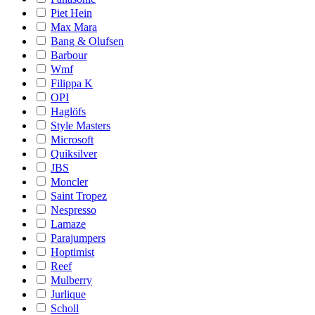
Piet Hein
Max Mara
Bang & Olufsen
Barbour
Wmf
Filippa K
OPI
Haglöfs
Style Masters
Microsoft
Quiksilver
JBS
Moncler
Saint Tropez
Nespresso
Lamaze
Parajumpers
Hoptimist
Reef
Mulberry
Jurlique
Scholl