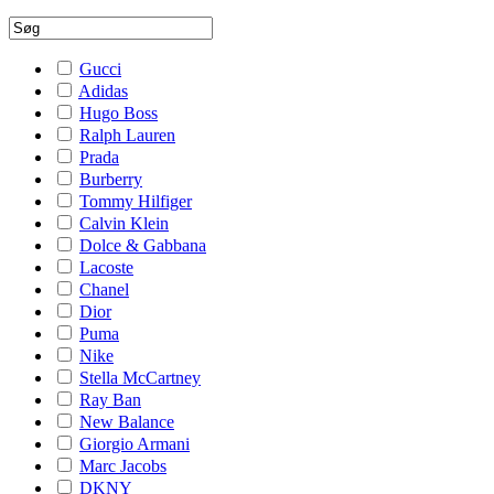
Gucci
Adidas
Hugo Boss
Ralph Lauren
Prada
Burberry
Tommy Hilfiger
Calvin Klein
Dolce & Gabbana
Lacoste
Chanel
Dior
Puma
Nike
Stella McCartney
Ray Ban
New Balance
Giorgio Armani
Marc Jacobs
DKNY