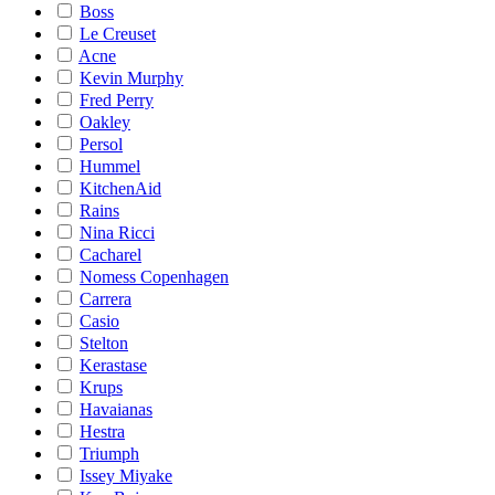
Boss
Le Creuset
Acne
Kevin Murphy
Fred Perry
Oakley
Persol
Hummel
KitchenAid
Rains
Nina Ricci
Cacharel
Nomess Copenhagen
Carrera
Casio
Stelton
Kerastase
Krups
Havaianas
Hestra
Triumph
Issey Miyake