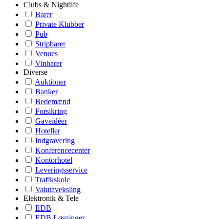
Clubs & Nightlife
Barer
Private Klubber
Pub
Stripbarer
Venues
Vinbarer
Diverse
Auktioner
Banker
Bedemænd
Forsikring
Gaveidéer
Hoteller
Indgravering
Konferencecenter
Kontorhotel
Leveringsservice
Trafikskole
Valutaveksling
Elektronik & Tele
EDB
EDB Løsninger