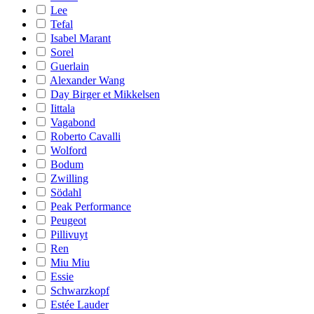
Lee
Tefal
Isabel Marant
Sorel
Guerlain
Alexander Wang
Day Birger et Mikkelsen
Iittala
Vagabond
Roberto Cavalli
Wolford
Bodum
Zwilling
Södahl
Peak Performance
Peugeot
Pillivuyt
Ren
Miu Miu
Essie
Schwarzkopf
Estée Lauder