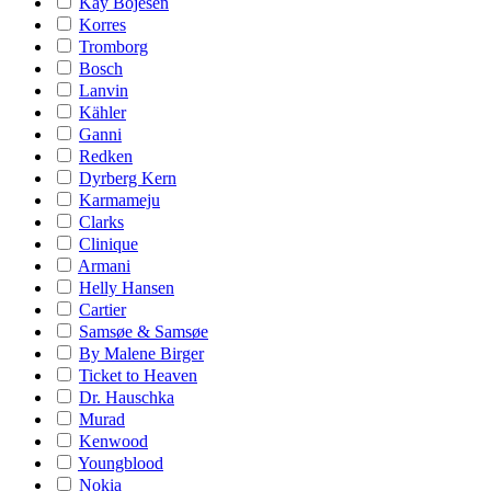
Kay Bojesen
Korres
Tromborg
Bosch
Lanvin
Kähler
Ganni
Redken
Dyrberg Kern
Karmameju
Clarks
Clinique
Armani
Helly Hansen
Cartier
Samsøe & Samsøe
By Malene Birger
Ticket to Heaven
Dr. Hauschka
Murad
Kenwood
Youngblood
Nokia