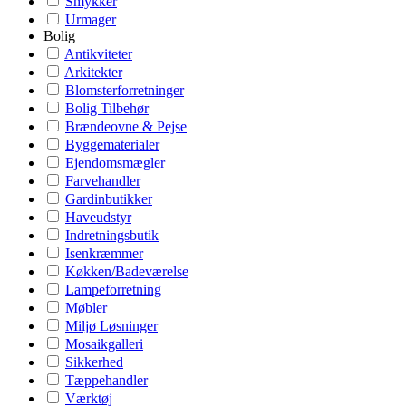
Smykker
Urmager
Bolig
Antikviteter
Arkitekter
Blomsterforretninger
Bolig Tilbehør
Brændeovne & Pejse
Byggematerialer
Ejendomsmægler
Farvehandler
Gardinbutikker
Haveudstyr
Indretningsbutik
Isenkræmmer
Køkken/Badeværelse
Lampeforretning
Møbler
Miljø Løsninger
Mosaikgalleri
Sikkerhed
Tæppehandler
Værktøj