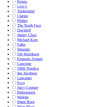
Kenzo
Levi´s
Timberland
Clarins
Philips
The North Face
Davidoff
Jimmy Choo
Michael Kors
Falke
Shiseido
Ole Henriksen
Emporio Armani
Lancome
OBH Nordica
Ilse Jacobsen
Lancaster
Ecco
Juicy Couture
Birkenstock
Weleda
Bjørn Borg
Mont Blanc