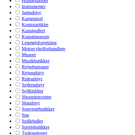
Hundesaloner
Instrumenter
Jagtudstyr
Kampsport
Kontorartikler
Kunstgalleri
Kunstmuseum
Legetøjsforretning
Motorcykelforhandlere
Museer
Musikbutikker
Rejsebureauer
Rejseudstyr
Rideudstyr
Sejlerudstyr
Sejlklubber
Shoppingcentre
Skiudstyr
Souvenirbutikker
Spa
Spillehaller
Sportsbutikker
Tankstationer