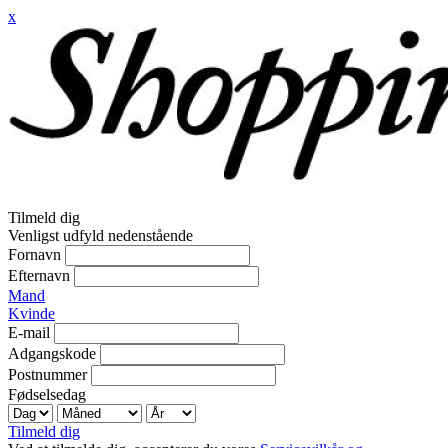
x
Tilmeld dig
Venligst udfyld nedenstående
Fornavn
Efternavn
Mand
Kvinde
E-mail
Adgangskode
Postnummer
Fødselsedag
Tilmeld dig