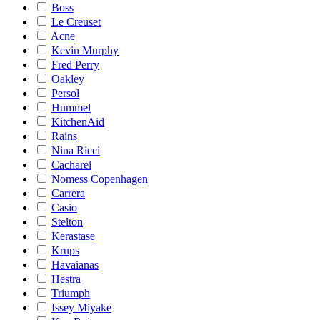
Boss
Le Creuset
Acne
Kevin Murphy
Fred Perry
Oakley
Persol
Hummel
KitchenAid
Rains
Nina Ricci
Cacharel
Nomess Copenhagen
Carrera
Casio
Stelton
Kerastase
Krups
Havaianas
Hestra
Triumph
Issey Miyake