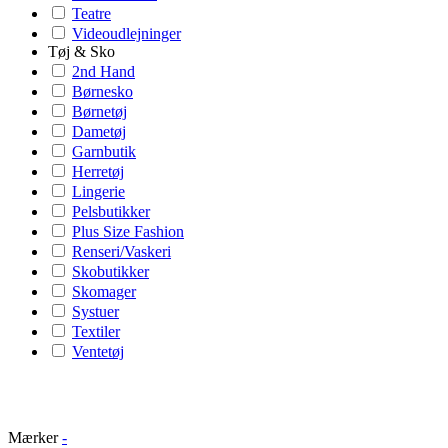
Teatre
Videoudlejninger
Tøj & Sko
2nd Hand
Børnesko
Børnetøj
Dametøj
Garnbutik
Herretøj
Lingerie
Pelsbutikker
Plus Size Fashion
Renseri/Vaskeri
Skobutikker
Skomager
Systuer
Textiler
Ventetøj
Mærker
-