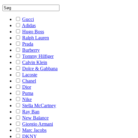
Gucci
Adidas
Hugo Boss
Ralph Lauren
Prada
Burberry
Tommy Hilfiger
Calvin Klein
Dolce & Gabbana
Lacoste
Chanel
Dior
Puma
Nike
Stella McCartney
Ray Ban
New Balance
Giorgio Armani
Marc Jacobs
DKNY