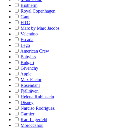
Biotherm
Royal Copenhagen
Gant
HTC
Marc by Marc Jacobs
Valentino
Escada
Lego
American Crew
Babyliss
Bulgari
Givenchy
Apple
Max Factor
Rosendahl
Fjällräven
Helena Rubinstein
Disney
Narciso Rodriguez
Garnier
Karl Lagerfeld
Moroccanoil