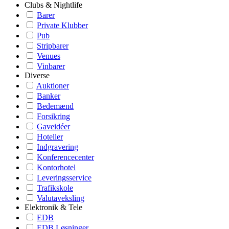
Clubs & Nightlife
Barer
Private Klubber
Pub
Stripbarer
Venues
Vinbarer
Diverse
Auktioner
Banker
Bedemænd
Forsikring
Gaveidéer
Hoteller
Indgravering
Konferencecenter
Kontorhotel
Leveringsservice
Trafikskole
Valutaveksling
Elektronik & Tele
EDB
EDB Løsninger