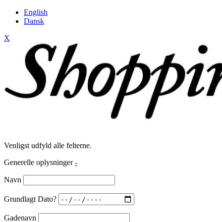
English
Dansk
X
Venligst udfyld alle felterne.
Generelle oplysninger
-
Navn
Grundlagt Dato?
Gadenavn