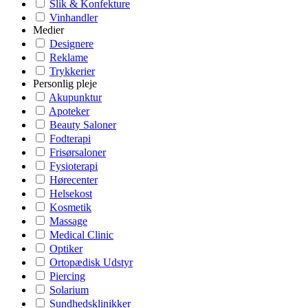
Slik & Konfekture
Vinhandler
Medier
Designere
Reklame
Trykkerier
Personlig pleje
Akupunktur
Apoteker
Beauty Saloner
Fodterapi
Frisørsaloner
Fysioterapi
Hørecenter
Helsekost
Kosmetik
Massage
Medical Clinic
Optiker
Ortopædisk Udstyr
Piercing
Solarium
Sundhedsklinikker