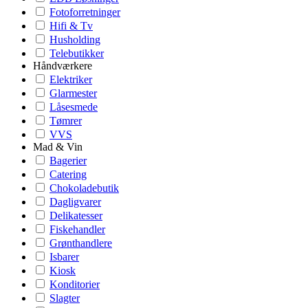
Fotoforretninger
Hifi & Tv
Husholding
Telebutikker
Håndværkere
Elektriker
Glarmester
Låsesmede
Tømrer
VVS
Mad & Vin
Bagerier
Catering
Chokoladebutik
Dagligvarer
Delikatesser
Fiskehandler
Grønthandlere
Isbarer
Kiosk
Konditorier
Slagter