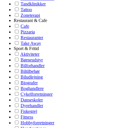
Tandklinikker
Tattoo
Zoneterapi
Restaurant & Cafe
Cafe
Pizzaria
Restauranter
Take Away
Sport & Fritid
Aktiviteter
Børneudstyr
Bilforhandler
Biltilbehør
Biludlejning
Biografer
Boghandlere
Cykelforretninger
Danseskoler
Dyrehandler
Fiskegrej
Fitness
Hobbyforretninger