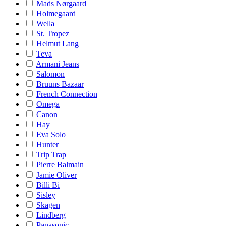
Mads Nørgaard
Holmegaard
Wella
St. Tropez
Helmut Lang
Teva
Armani Jeans
Salomon
Bruuns Bazaar
French Connection
Omega
Canon
Hay
Eva Solo
Hunter
Trip Trap
Pierre Balmain
Jamie Oliver
Billi Bi
Sisley
Skagen
Lindberg
Panasonic