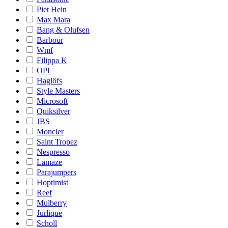
Piet Hein
Max Mara
Bang & Olufsen
Barbour
Wmf
Filippa K
OPI
Haglöfs
Style Masters
Microsoft
Quiksilver
JBS
Moncler
Saint Tropez
Nespresso
Lamaze
Parajumpers
Hoptimist
Reef
Mulberry
Jurlique
Scholl