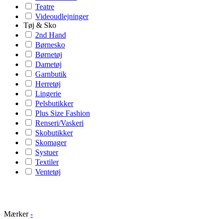
Teatre
Videoudlejninger
Tøj & Sko
2nd Hand
Børnesko
Børnetøj
Dametøj
Garnbutik
Herretøj
Lingerie
Pelsbutikker
Plus Size Fashion
Renseri/Vaskeri
Skobutikker
Skomager
Systuer
Textiler
Ventetøj
Mærker
-