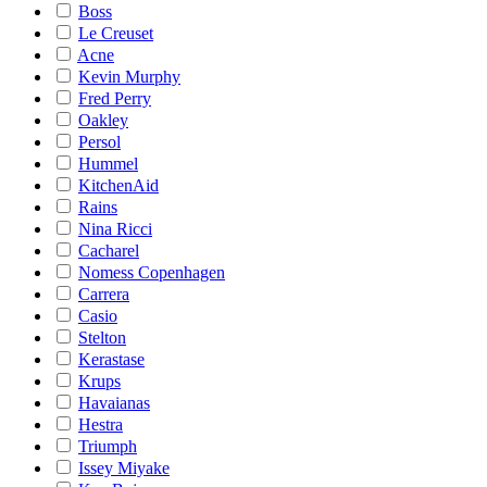
Boss
Le Creuset
Acne
Kevin Murphy
Fred Perry
Oakley
Persol
Hummel
KitchenAid
Rains
Nina Ricci
Cacharel
Nomess Copenhagen
Carrera
Casio
Stelton
Kerastase
Krups
Havaianas
Hestra
Triumph
Issey Miyake