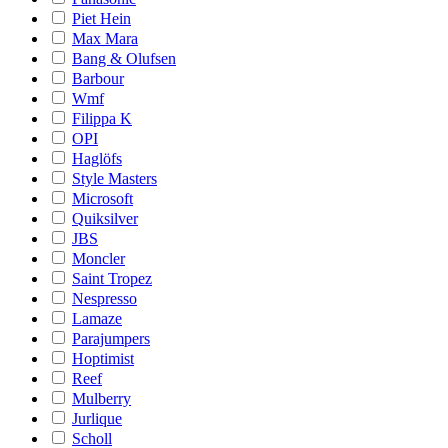
Piet Hein
Max Mara
Bang & Olufsen
Barbour
Wmf
Filippa K
OPI
Haglöfs
Style Masters
Microsoft
Quiksilver
JBS
Moncler
Saint Tropez
Nespresso
Lamaze
Parajumpers
Hoptimist
Reef
Mulberry
Jurlique
Scholl