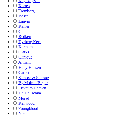
Kay Bojesen
Korres
Tromborg
Bosch
Lanvin
Kähler
Ganni
Redken
Dyrberg Kern
Karmameju
Clarks
Clinique
Armani
Helly Hansen
Cartier
Samsøe & Samsøe
By Malene Birger
Ticket to Heaven
Dr. Hauschka
Murad
Kenwood
Youngblood
Nokia