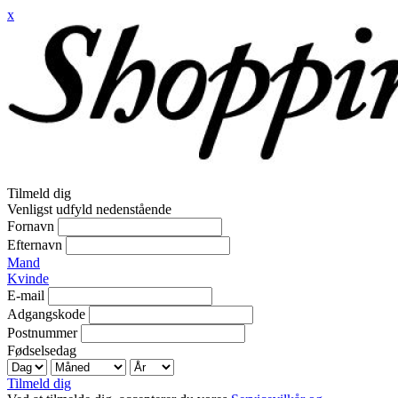
x
Tilmeld dig
Venligst udfyld nedenstående
Fornavn
Efternavn
Mand
Kvinde
E-mail
Adgangskode
Postnummer
Fødselsedag
Tilmeld dig