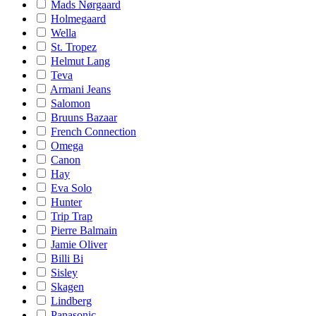
Mads Nørgaard
Holmegaard
Wella
St. Tropez
Helmut Lang
Teva
Armani Jeans
Salomon
Bruuns Bazaar
French Connection
Omega
Canon
Hay
Eva Solo
Hunter
Trip Trap
Pierre Balmain
Jamie Oliver
Billi Bi
Sisley
Skagen
Lindberg
Panasonic