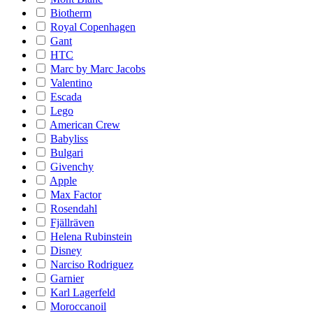
Biotherm
Royal Copenhagen
Gant
HTC
Marc by Marc Jacobs
Valentino
Escada
Lego
American Crew
Babyliss
Bulgari
Givenchy
Apple
Max Factor
Rosendahl
Fjällräven
Helena Rubinstein
Disney
Narciso Rodriguez
Garnier
Karl Lagerfeld
Moroccanoil