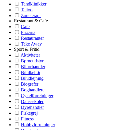
Tandklinikker
Tattoo
Zoneterapi
Restaurant & Cafe
Cafe
Pizzaria
Restauranter
Take Away
Sport & Fritid
Aktiviteter
Børneudstyr
Bilforhandler
Biltilbehør
Biludlejning
Biografer
Boghandlere
Cykelforretninger
Danseskoler
Dyrehandler
Fiskegrej
Fitness
Hobbyforretninger