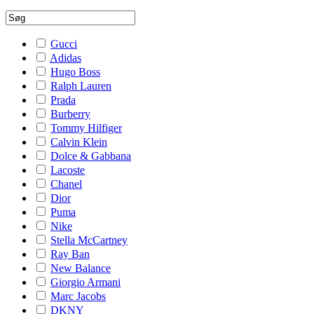
Gucci
Adidas
Hugo Boss
Ralph Lauren
Prada
Burberry
Tommy Hilfiger
Calvin Klein
Dolce & Gabbana
Lacoste
Chanel
Dior
Puma
Nike
Stella McCartney
Ray Ban
New Balance
Giorgio Armani
Marc Jacobs
DKNY