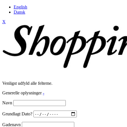
English
Dansk
X
Venligst udfyld alle felterne.
Generelle oplysninger
-
Navn
Grundlagt Dato?
Gadenavn