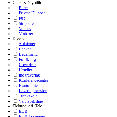
Clubs & Nightlife
Barer
Private Klubber
Pub
Stripbarer
Venues
Vinbarer
Diverse
Auktioner
Banker
Bedemænd
Forsikring
Gaveidéer
Hoteller
Indgravering
Konferencecenter
Kontorhotel
Leveringsservice
Trafikskole
Valutaveksling
Elektronik & Tele
EDB
EDB Løsninger