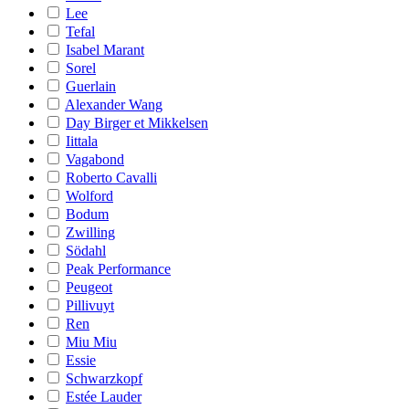
Lee
Tefal
Isabel Marant
Sorel
Guerlain
Alexander Wang
Day Birger et Mikkelsen
Iittala
Vagabond
Roberto Cavalli
Wolford
Bodum
Zwilling
Södahl
Peak Performance
Peugeot
Pillivuyt
Ren
Miu Miu
Essie
Schwarzkopf
Estée Lauder