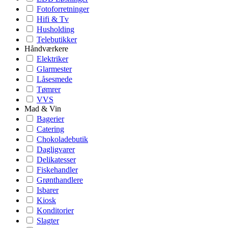
Fotoforretninger
Hifi & Tv
Husholding
Telebutikker
Håndværkere
Elektriker
Glarmester
Låsesmede
Tømrer
VVS
Mad & Vin
Bagerier
Catering
Chokoladebutik
Dagligvarer
Delikatesser
Fiskehandler
Grønthandlere
Isbarer
Kiosk
Konditorier
Slagter