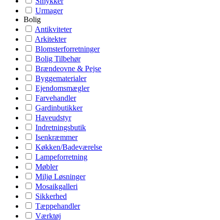
Smykker
Urmager
Bolig
Antikviteter
Arkitekter
Blomsterforretninger
Bolig Tilbehør
Brændeovne & Pejse
Byggematerialer
Ejendomsmægler
Farvehandler
Gardinbutikker
Haveudstyr
Indretningsbutik
Isenkræmmer
Køkken/Badeværelse
Lampeforretning
Møbler
Miljø Løsninger
Mosaikgalleri
Sikkerhed
Tæppehandler
Værktøj