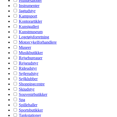
Hundesaloner
Instrumenter
Jagtudstyr
Kampsport
Kontorartikler
Kunstgalleri
Kunstmuseum
Legetøjsforretning
Motorcykelforhandlere
Museer
Musikbutikker
Rejsebureauer
Rejseudstyr
Rideudstyr
Sejlerudstyr
Sejlklubber
Shoppingcentre
Skiudstyr
Souvenirbutikker
Spa
Spillehaller
Sportsbutikker
Tankstationer