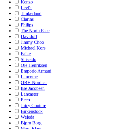
Kenzo
Levi´s
Timberland
Clarins
Philips
The North Face
Davidoff
Jimmy Choo
Michael Kors
Falke
Shiseido
Ole Henriksen
Emporio Armani
Lancome
OBH Nordica
Ilse Jacobsen
Lancaster
Ecco
Juicy Couture
Birkenstock
Weleda
Bjørn Borg
Mont Blanc