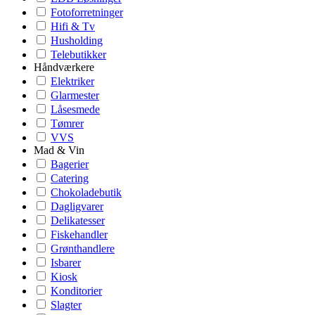
Fotoforretninger
Hifi & Tv
Husholding
Telebutikker
Håndværkere
Elektriker
Glarmester
Låsesmede
Tømrer
VVS
Mad & Vin
Bagerier
Catering
Chokoladebutik
Dagligvarer
Delikatesser
Fiskehandler
Grønthandlere
Isbarer
Kiosk
Konditorier
Slagter