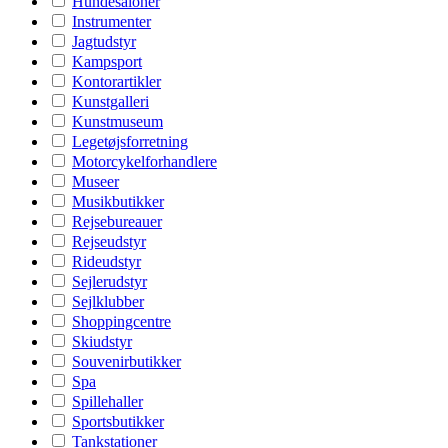
Hundesaloner
Instrumenter
Jagtudstyr
Kampsport
Kontorartikler
Kunstgalleri
Kunstmuseum
Legetøjsforretning
Motorcykelforhandlere
Museer
Musikbutikker
Rejsebureauer
Rejseudstyr
Rideudstyr
Sejlerudstyr
Sejlklubber
Shoppingcentre
Skiudstyr
Souvenirbutikker
Spa
Spillehaller
Sportsbutikker
Tankstationer