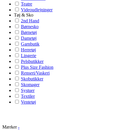
Teatre
Videoudlejninger
Tøj & Sko
2nd Hand
Børnesko
Børnetøj
Dametøj
Garnbutik
Herretøj
Lingerie
Pelsbutikker
Plus Size Fashion
Renseri/Vaskeri
Skobutikker
Skomager
Systuer
Textiler
Ventetøj
Mærker
-