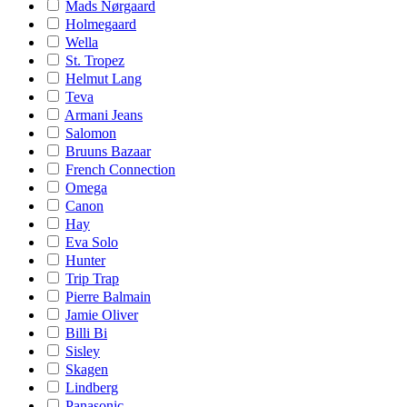
Mads Nørgaard
Holmegaard
Wella
St. Tropez
Helmut Lang
Teva
Armani Jeans
Salomon
Bruuns Bazaar
French Connection
Omega
Canon
Hay
Eva Solo
Hunter
Trip Trap
Pierre Balmain
Jamie Oliver
Billi Bi
Sisley
Skagen
Lindberg
Panasonic