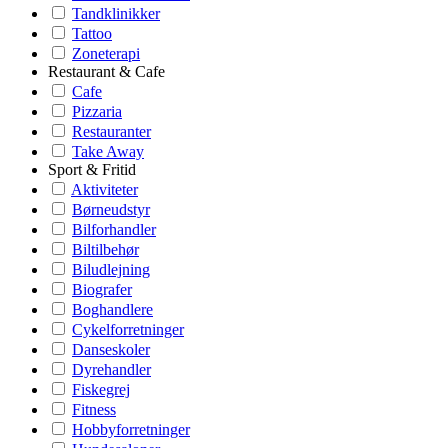
Tandklinikker
Tattoo
Zoneterapi
Restaurant & Cafe
Cafe
Pizzaria
Restauranter
Take Away
Sport & Fritid
Aktiviteter
Børneudstyr
Bilforhandler
Biltilbehør
Biludlejning
Biografer
Boghandlere
Cykelforretninger
Danseskoler
Dyrehandler
Fiskegrej
Fitness
Hobbyforretninger