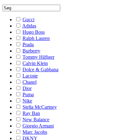
Gucci
Adidas
Hugo Boss
Ralph Lauren
Prada
Burberry
Tommy Hilfiger
Calvin Klein
Dolce & Gabbana
Lacoste
Chanel
Dior
Puma
Nike
Stella McCartney
Ray Ban
New Balance
Giorgio Armani
Marc Jacobs
DKNY