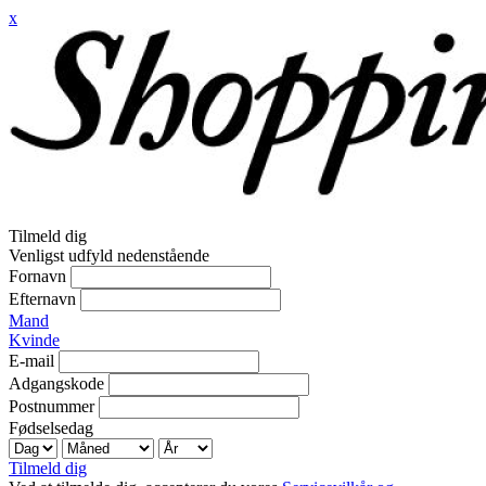
x
Tilmeld dig
Venligst udfyld nedenstående
Fornavn
Efternavn
Mand
Kvinde
E-mail
Adgangskode
Postnummer
Fødselsedag
Tilmeld dig