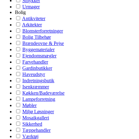
Smykker
Urmager
Bolig
Antikviteter
Arkitekter
Blomsterforretninger
Bolig Tilbehør
Brændeovne & Pejse
Byggematerialer
Ejendomsmægler
Farvehandler
Gardinbutikker
Haveudstyr
Indretningsbutik
Isenkræmmer
Køkken/Badeværelse
Lampeforretning
Møbler
Miljø Løsninger
Mosaikgalleri
Sikkerhed
Tæppehandler
Værktøj