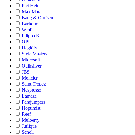
Piet Hein
Max Mara
Bang & Olufsen
Barbour
Wmf
Filippa K
OPI
Haglöfs
Style Masters
Microsoft
Quiksilver
JBS
Moncler
Saint Tropez
Nespresso
Lamaze
Parajumpers
Hoptimist
Reef
Mulberry
Jurlique
Scholl