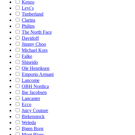
Kenzo
Levi´s
Timberland
Clarins
Philips
The North Face
Davidoff
Jimmy Choo
Michael Kors
Falke
Shiseido
Ole Henriksen
Emporio Armani
Lancome
OBH Nordica
Ilse Jacobsen
Lancaster
Ecco
Juicy Couture
Birkenstock
Weleda
Bjørn Borg
Mont Blanc