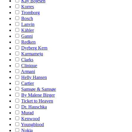
Kay Bojesen
Korres
Tromborg
Bosch
Lanvin
Kähler
Ganni
Redken
Dyrberg Kern
Karmameju
Clarks
Clinique
Armani
Helly Hansen
Cartier
Samsøe & Samsøe
By Malene Birger
Ticket to Heaven
Dr. Hauschka
Murad
Kenwood
Youngblood
Nokia