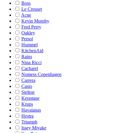
Boss
Le Creuset
Acne
Kevin Murphy
Fred Perry
Oakley
Persol
Hummel
KitchenAid
Rains
Nina Ricci
Cacharel
Nomess Copenhagen
Carrera
Casio
Stelton
Kerastase
Krups
Havaianas
Hestra
Triumph
Issey Miyake