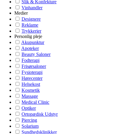
Slik & Konfekture
Vinhandler
Medier
Designere
Reklame
Trykkerier
Personlig pleje
Akupunktur
Apoteker
Beauty Saloner
Fodterapi
Frisørsaloner
Fysioterapi
Hørecenter
Helsekost
Kosmetik
Massage
Medical Clinic
Optiker
Ortopædisk Udstyr
Piercing
Solarium
Sundhedsklinikker