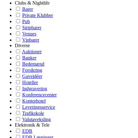
Clubs & Nightlife
Barer
Private Klubber
Pub
Stripbarer
Venues
Vinbarer
Diverse
Auktioner
Banker
Bedemænd
Forsikring
Gaveidéer
Hoteller
Indgravering
Konferencecenter
Kontorhotel
Leveringsservice
Trafikskole
Valutaveksling
Elektronik & Tele
EDB
EDB Løsninger