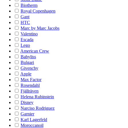
Biotherm
Royal Copenhagen
Gant
HTC
Marc by Marc Jacobs
Valentino
Escada
Lego
American Crew
Babyliss
Bulgari
Givenchy
Apple
Max Factor
Rosendahl
Fjällräven
Helena Rubinstein
Disney
Narciso Rodriguez
Garnier
Karl Lagerfeld
Moroccanoil