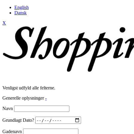
English
Dansk
X
Venligst udfyld alle felterne.
Generelle oplysninger
-
Navn
Grundlagt Dato?
Gadenavn