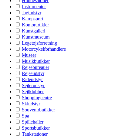
Hundesaloner
Instrumenter
Jagtudstyr
Kampsport
Kontorartikler
Kunstgalleri
Kunstmuseum
Legetøjsforretning
Motorcykelforhandlere
Museer
Musikbutikker
Rejsebureauer
Rejseudstyr
Rideudstyr
Sejlerudstyr
Sejlklubber
Shoppingcentre
Skiudstyr
Souvenirbutikker
Spa
Spillehaller
Sportsbutikker
Tankstationer