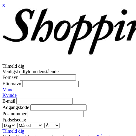
x
Tilmeld dig
Venligst udfyld nedenstående
Fornavn
Efternavn
Mand
Kvinde
E-mail
Adgangskode
Postnummer
Fødselsedag
Tilmeld dig