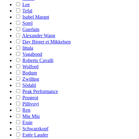
Lee
Tefal
Isabel Marant
Sorel
Guerlain
Alexander Wang
Day Birger et Mikkelsen
Iittala
Vagabond
Roberto Cavalli
Wolford
Bodum
Zwilling
Södahl
Peak Performance
Peugeot
Pillivuyt
Ren
Miu Miu
Essie
Schwarzkopf
Estée Lauder