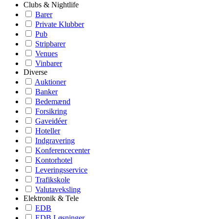
Clubs & Nightlife
Barer
Private Klubber
Pub
Stripbarer
Venues
Vinbarer
Diverse
Auktioner
Banker
Bedemænd
Forsikring
Gaveidéer
Hoteller
Indgravering
Konferencecenter
Kontorhotel
Leveringsservice
Trafikskole
Valutaveksling
Elektronik & Tele
EDB
EDB Løsninger