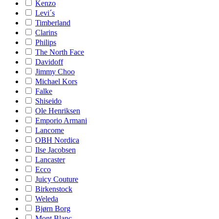
Kenzo
Levi´s
Timberland
Clarins
Philips
The North Face
Davidoff
Jimmy Choo
Michael Kors
Falke
Shiseido
Ole Henriksen
Emporio Armani
Lancome
OBH Nordica
Ilse Jacobsen
Lancaster
Ecco
Juicy Couture
Birkenstock
Weleda
Bjørn Borg
Mont Blanc