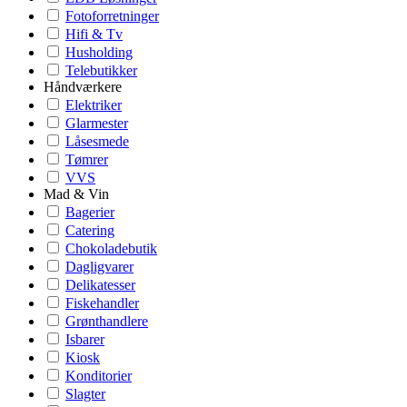
Fotoforretninger
Hifi & Tv
Husholding
Telebutikker
Håndværkere
Elektriker
Glarmester
Låsesmede
Tømrer
VVS
Mad & Vin
Bagerier
Catering
Chokoladebutik
Dagligvarer
Delikatesser
Fiskehandler
Grønthandlere
Isbarer
Kiosk
Konditorier
Slagter