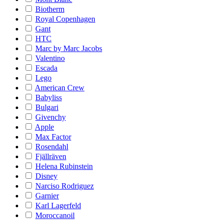
Biotherm
Royal Copenhagen
Gant
HTC
Marc by Marc Jacobs
Valentino
Escada
Lego
American Crew
Babyliss
Bulgari
Givenchy
Apple
Max Factor
Rosendahl
Fjällräven
Helena Rubinstein
Disney
Narciso Rodriguez
Garnier
Karl Lagerfeld
Moroccanoil