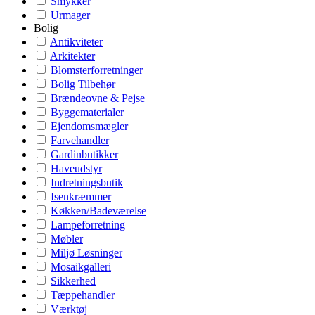
Smykker
Urmager
Bolig
Antikviteter
Arkitekter
Blomsterforretninger
Bolig Tilbehør
Brændeovne & Pejse
Byggematerialer
Ejendomsmægler
Farvehandler
Gardinbutikker
Haveudstyr
Indretningsbutik
Isenkræmmer
Køkken/Badeværelse
Lampeforretning
Møbler
Miljø Løsninger
Mosaikgalleri
Sikkerhed
Tæppehandler
Værktøj