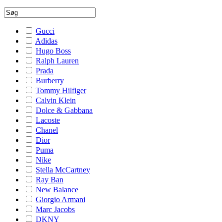
Gucci
Adidas
Hugo Boss
Ralph Lauren
Prada
Burberry
Tommy Hilfiger
Calvin Klein
Dolce & Gabbana
Lacoste
Chanel
Dior
Puma
Nike
Stella McCartney
Ray Ban
New Balance
Giorgio Armani
Marc Jacobs
DKNY