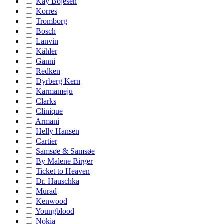
Kay Bojesen
Korres
Tromborg
Bosch
Lanvin
Kähler
Ganni
Redken
Dyrberg Kern
Karmameju
Clarks
Clinique
Armani
Helly Hansen
Cartier
Samsøe & Samsøe
By Malene Birger
Ticket to Heaven
Dr. Hauschka
Murad
Kenwood
Youngblood
Nokia