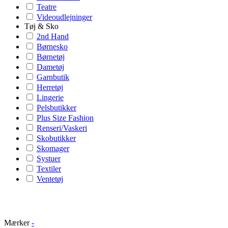
Teatre
Videoudlejninger
Tøj & Sko
2nd Hand
Børnesko
Børnetøj
Dametøj
Garnbutik
Herretøj
Lingerie
Pelsbutikker
Plus Size Fashion
Renseri/Vaskeri
Skobutikker
Skomager
Systuer
Textiler
Ventetøj
Mærker
-