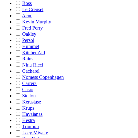
Boss
Le Creuset
Acne
Kevin Murphy
Fred Perry
Oakley
Persol
Hummel
KitchenAid
Rains
Nina Ricci
Cacharel
Nomess Copenhagen
Carrera
Casio
Stelton
Kerastase
Krups
Havaianas
Hestra
Triumph
Issey Miyake