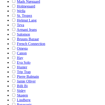
Mads Nørgaard
Holmegaard
Wella
St. Tropez
Helmut Lang
Teva
Armani Jeans
Salomon
Bruuns Bazaar
French Connection
Omega
Canon
Hay
Eva Solo
Hunter
Trip Trap
Pierre Balmain
Jamie Oliver
Billi Bi
Sisley
Skagen
Lindberg
Panasonic