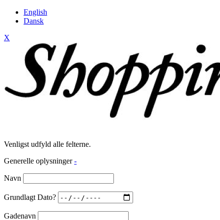
English
Dansk
X
Venligst udfyld alle felterne.
Generelle oplysninger
-
Navn
Grundlagt Dato?
Gadenavn