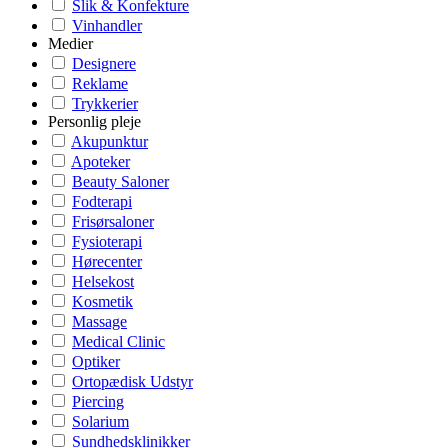
Slik & Konfekture
Vinhandler
Medier
Designere
Reklame
Trykkerier
Personlig pleje
Akupunktur
Apoteker
Beauty Saloner
Fodterapi
Frisørsaloner
Fysioterapi
Hørecenter
Helsekost
Kosmetik
Massage
Medical Clinic
Optiker
Ortopædisk Udstyr
Piercing
Solarium
Sundhedsklinikker