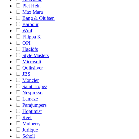
Piet Hein
Max Mara
Bang & Olufsen
Barbour
Wmf
Filippa K
OPI
Haglöfs
Style Masters
Microsoft
Quiksilver
JBS
Moncler
Saint Tropez
Nespresso
Lamaze
Parajumpers
Hoptimist
Reef
Mulberry
Jurlique
Scholl