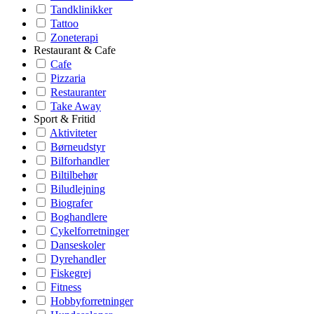
Tandklinikker
Tattoo
Zoneterapi
Restaurant & Cafe
Cafe
Pizzaria
Restauranter
Take Away
Sport & Fritid
Aktiviteter
Børneudstyr
Bilforhandler
Biltilbehør
Biludlejning
Biografer
Boghandlere
Cykelforretninger
Danseskoler
Dyrehandler
Fiskegrej
Fitness
Hobbyforretninger