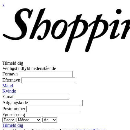
x
Tilmeld dig
Venligst udfyld nedenstående
Fornavn
Efternavn
Mand
Kvinde
E-mail
Adgangskode
Postnummer
Fødselsedag
Tilmeld dig