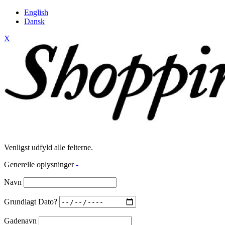
English
Dansk
X
Venligst udfyld alle felterne.
Generelle oplysninger
-
Navn
Grundlagt Dato?
Gadenavn