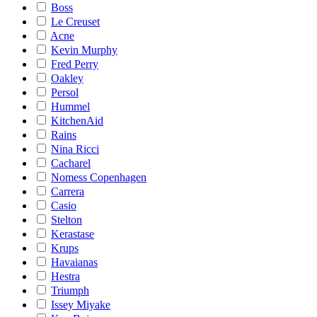
Boss
Le Creuset
Acne
Kevin Murphy
Fred Perry
Oakley
Persol
Hummel
KitchenAid
Rains
Nina Ricci
Cacharel
Nomess Copenhagen
Carrera
Casio
Stelton
Kerastase
Krups
Havaianas
Hestra
Triumph
Issey Miyake