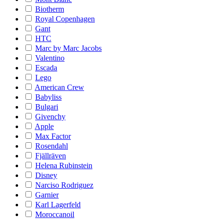
Biotherm
Royal Copenhagen
Gant
HTC
Marc by Marc Jacobs
Valentino
Escada
Lego
American Crew
Babyliss
Bulgari
Givenchy
Apple
Max Factor
Rosendahl
Fjällräven
Helena Rubinstein
Disney
Narciso Rodriguez
Garnier
Karl Lagerfeld
Moroccanoil