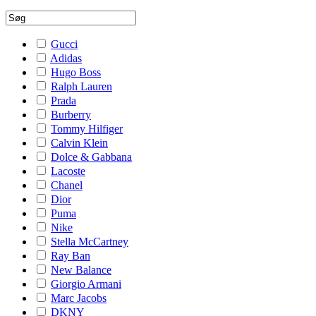
Gucci
Adidas
Hugo Boss
Ralph Lauren
Prada
Burberry
Tommy Hilfiger
Calvin Klein
Dolce & Gabbana
Lacoste
Chanel
Dior
Puma
Nike
Stella McCartney
Ray Ban
New Balance
Giorgio Armani
Marc Jacobs
DKNY