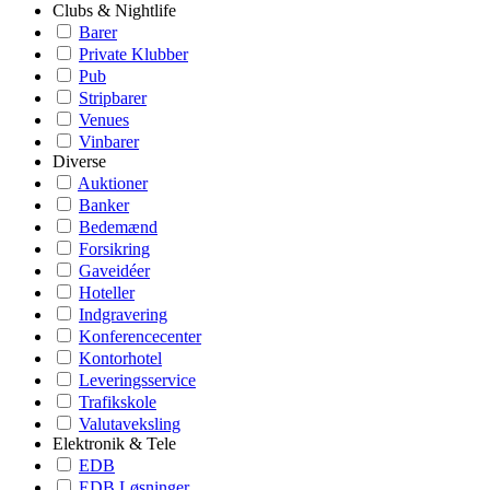
Clubs & Nightlife
Barer
Private Klubber
Pub
Stripbarer
Venues
Vinbarer
Diverse
Auktioner
Banker
Bedemænd
Forsikring
Gaveidéer
Hoteller
Indgravering
Konferencecenter
Kontorhotel
Leveringsservice
Trafikskole
Valutaveksling
Elektronik & Tele
EDB
EDB Løsninger