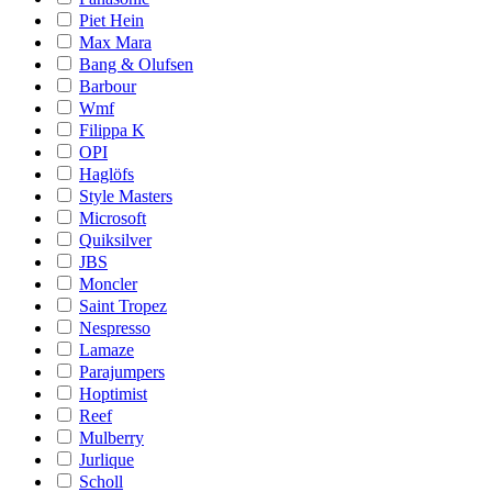
Piet Hein
Max Mara
Bang & Olufsen
Barbour
Wmf
Filippa K
OPI
Haglöfs
Style Masters
Microsoft
Quiksilver
JBS
Moncler
Saint Tropez
Nespresso
Lamaze
Parajumpers
Hoptimist
Reef
Mulberry
Jurlique
Scholl