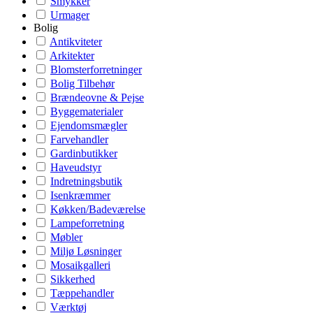
Smykker
Urmager
Bolig
Antikviteter
Arkitekter
Blomsterforretninger
Bolig Tilbehør
Brændeovne & Pejse
Byggematerialer
Ejendomsmægler
Farvehandler
Gardinbutikker
Haveudstyr
Indretningsbutik
Isenkræmmer
Køkken/Badeværelse
Lampeforretning
Møbler
Miljø Løsninger
Mosaikgalleri
Sikkerhed
Tæppehandler
Værktøj