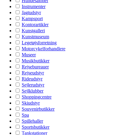
Hundesaloner
Instrumenter
Jagtudstyr
Kampsport
Kontorartikler
Kunstgalleri
Kunstmuseum
Legetøjsforretning
Motorcykelforhandlere
Museer
Musikbutikker
Rejsebureauer
Rejseudstyr
Rideudstyr
Sejlerudstyr
Sejlklubber
Shoppingcentre
Skiudstyr
Souvenirbutikker
Spa
Spillehaller
Sportsbutikker
Tankstationer