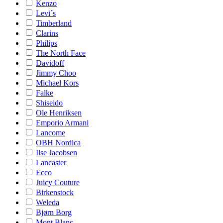
Kenzo
Levi´s
Timberland
Clarins
Philips
The North Face
Davidoff
Jimmy Choo
Michael Kors
Falke
Shiseido
Ole Henriksen
Emporio Armani
Lancome
OBH Nordica
Ilse Jacobsen
Lancaster
Ecco
Juicy Couture
Birkenstock
Weleda
Bjørn Borg
Mont Blanc