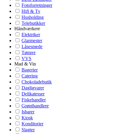
Fotoforretninger
Hifi & Tv
Husholding
Telebutikker
Håndværkere
Elektriker
Glarmester
Låsesmede
Tømrer
VVS
Mad & Vin
Bagerier
Catering
Chokoladebutik
Dagligvarer
Delikatesser
Fiskehandler
Grønthandlere
Isbarer
Kiosk
Konditorier
Slagter