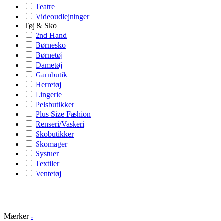
Teatre
Videoudlejninger
Tøj & Sko
2nd Hand
Børnesko
Børnetøj
Dametøj
Garnbutik
Herretøj
Lingerie
Pelsbutikker
Plus Size Fashion
Renseri/Vaskeri
Skobutikker
Skomager
Systuer
Textiler
Ventetøj
Mærker
-