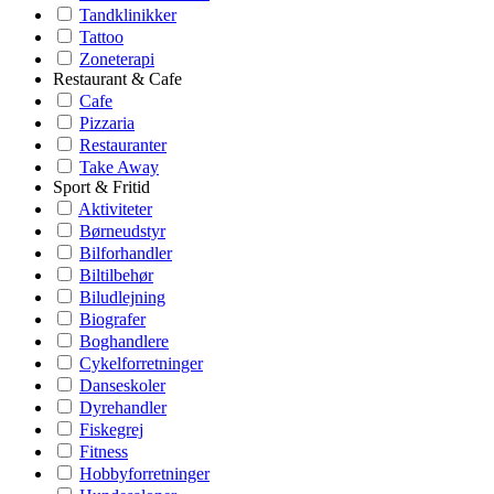
Tandklinikker
Tattoo
Zoneterapi
Restaurant & Cafe
Cafe
Pizzaria
Restauranter
Take Away
Sport & Fritid
Aktiviteter
Børneudstyr
Bilforhandler
Biltilbehør
Biludlejning
Biografer
Boghandlere
Cykelforretninger
Danseskoler
Dyrehandler
Fiskegrej
Fitness
Hobbyforretninger