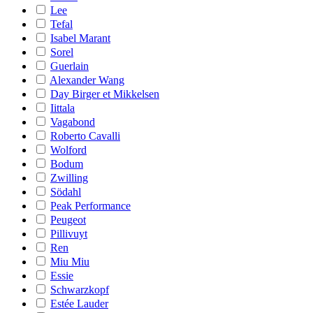
Lee
Tefal
Isabel Marant
Sorel
Guerlain
Alexander Wang
Day Birger et Mikkelsen
Iittala
Vagabond
Roberto Cavalli
Wolford
Bodum
Zwilling
Södahl
Peak Performance
Peugeot
Pillivuyt
Ren
Miu Miu
Essie
Schwarzkopf
Estée Lauder