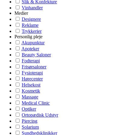
Slik & Konfekture
Vinhandler
Medier
Designere
Reklame
Trykkerier
Personlig pleje
Akupunktur
Apoteker
Beauty Saloner
Fodterapi
Frisørsaloner
Fysioterapi
Hørecenter
Helsekost
Kosmetik
Massage
Medical Clinic
Optiker
Ortopædisk Udstyr
Piercing
Solarium
Sundhedsklinikker