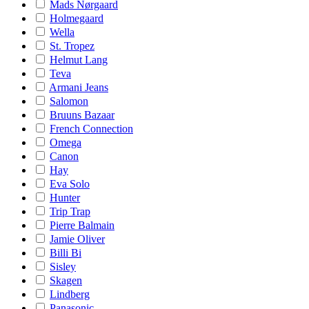
Mads Nørgaard
Holmegaard
Wella
St. Tropez
Helmut Lang
Teva
Armani Jeans
Salomon
Bruuns Bazaar
French Connection
Omega
Canon
Hay
Eva Solo
Hunter
Trip Trap
Pierre Balmain
Jamie Oliver
Billi Bi
Sisley
Skagen
Lindberg
Panasonic