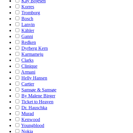
Kay Bojesen
Korres
Tromborg
Bosch
Lanvin
Kähler
Ganni
Redken
Dyrberg Kern
Karmameju
Clarks
Clinique
Armani
Helly Hansen
Cartier
Samsøe & Samsøe
By Malene Birger
Ticket to Heaven
Dr. Hauschka
Murad
Kenwood
Youngblood
Nokia