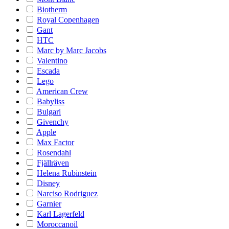
Biotherm
Royal Copenhagen
Gant
HTC
Marc by Marc Jacobs
Valentino
Escada
Lego
American Crew
Babyliss
Bulgari
Givenchy
Apple
Max Factor
Rosendahl
Fjällräven
Helena Rubinstein
Disney
Narciso Rodriguez
Garnier
Karl Lagerfeld
Moroccanoil