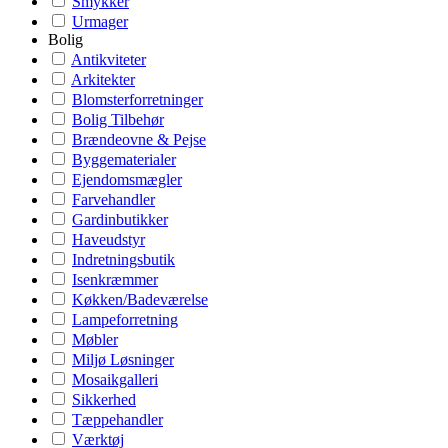
Smykker
Urmager
Bolig
Antikviteter
Arkitekter
Blomsterforretninger
Bolig Tilbehør
Brændeovne & Pejse
Byggematerialer
Ejendomsmægler
Farvehandler
Gardinbutikker
Haveudstyr
Indretningsbutik
Isenkræmmer
Køkken/Badeværelse
Lampeforretning
Møbler
Miljø Løsninger
Mosaikgalleri
Sikkerhed
Tæppehandler
Værktøj