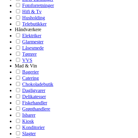
Fotoforretninger
Hifi & Tv
Husholding
Telebutikker
Håndværkere
Elektriker
Glarmester
Låsesmede
Tømrer
VVS
Mad & Vin
Bagerier
Catering
Chokoladebutik
Dagligvarer
Delikatesser
Fiskehandler
Grønthandlere
Isbarer
Kiosk
Konditorier
Slagter