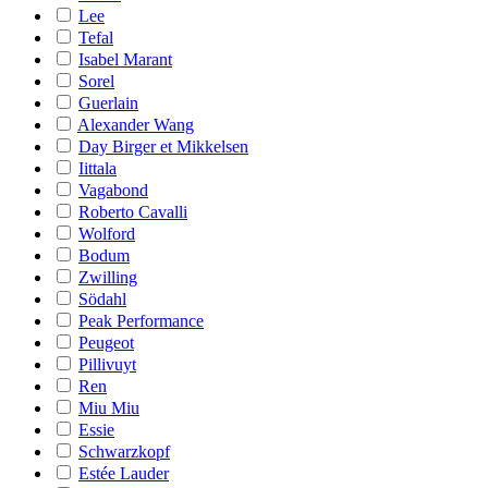
Lee
Tefal
Isabel Marant
Sorel
Guerlain
Alexander Wang
Day Birger et Mikkelsen
Iittala
Vagabond
Roberto Cavalli
Wolford
Bodum
Zwilling
Södahl
Peak Performance
Peugeot
Pillivuyt
Ren
Miu Miu
Essie
Schwarzkopf
Estée Lauder