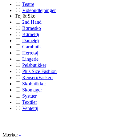
Teatre
Videoudlejninger
Tøj & Sko
2nd Hand
Børnesko
Børnetøj
Dametøj
Garnbutik
Herretøj
Lingerie
Pelsbutikker
Plus Size Fashion
Renseri/Vaskeri
Skobutikker
Skomager
Systuer
Textiler
Ventetøj
Mærker
-