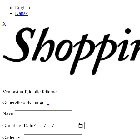
English
Dansk
X
Venligst udfyld alle felterne.
Generelle oplysninger
-
Navn
Grundlagt Dato?
Gadenavn