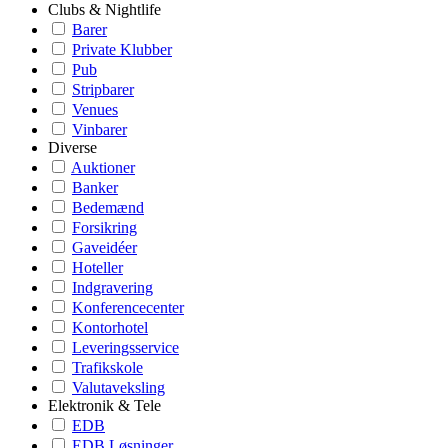
Clubs & Nightlife
Barer
Private Klubber
Pub
Stripbarer
Venues
Vinbarer
Diverse
Auktioner
Banker
Bedemænd
Forsikring
Gaveidéer
Hoteller
Indgravering
Konferencecenter
Kontorhotel
Leveringsservice
Trafikskole
Valutaveksling
Elektronik & Tele
EDB
EDB Løsninger