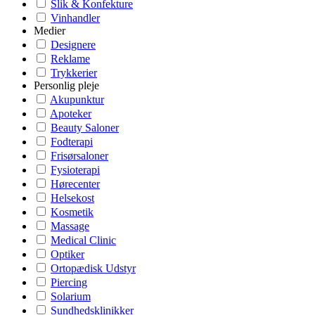
Slik & Konfekture
Vinhandler
Medier
Designere
Reklame
Trykkerier
Personlig pleje
Akupunktur
Apoteker
Beauty Saloner
Fodterapi
Frisørsaloner
Fysioterapi
Hørecenter
Helsekost
Kosmetik
Massage
Medical Clinic
Optiker
Ortopædisk Udstyr
Piercing
Solarium
Sundhedsklinikker