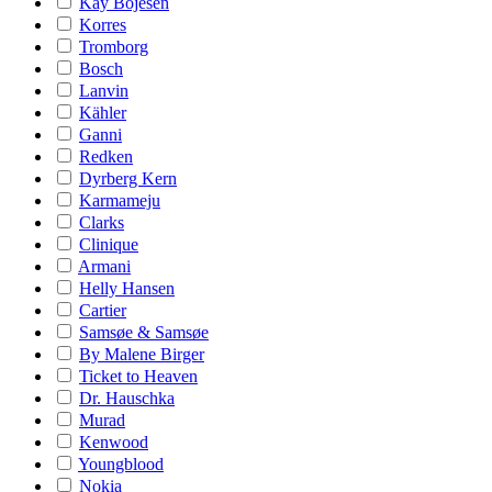
Kay Bojesen
Korres
Tromborg
Bosch
Lanvin
Kähler
Ganni
Redken
Dyrberg Kern
Karmameju
Clarks
Clinique
Armani
Helly Hansen
Cartier
Samsøe & Samsøe
By Malene Birger
Ticket to Heaven
Dr. Hauschka
Murad
Kenwood
Youngblood
Nokia