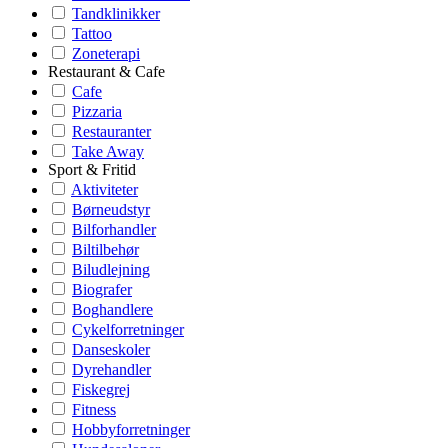
Tandklinikker
Tattoo
Zoneterapi
Restaurant & Cafe
Cafe
Pizzaria
Restauranter
Take Away
Sport & Fritid
Aktiviteter
Børneudstyr
Bilforhandler
Biltilbehør
Biludlejning
Biografer
Boghandlere
Cykelforretninger
Danseskoler
Dyrehandler
Fiskegrej
Fitness
Hobbyforretninger