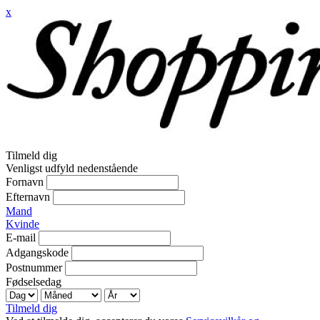
x
Tilmeld dig
Venligst udfyld nedenstående
Fornavn
Efternavn
Mand
Kvinde
E-mail
Adgangskode
Postnummer
Fødselsedag
Tilmeld dig