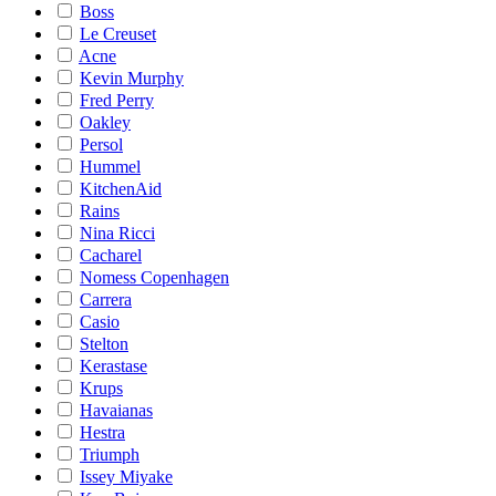
Boss
Le Creuset
Acne
Kevin Murphy
Fred Perry
Oakley
Persol
Hummel
KitchenAid
Rains
Nina Ricci
Cacharel
Nomess Copenhagen
Carrera
Casio
Stelton
Kerastase
Krups
Havaianas
Hestra
Triumph
Issey Miyake