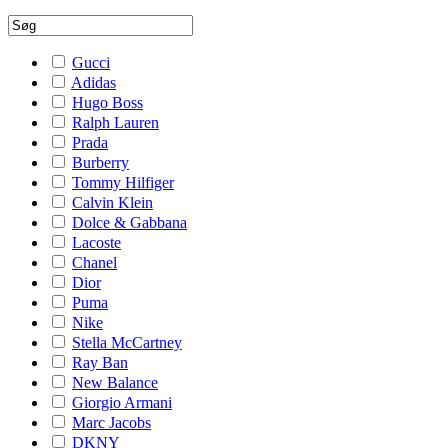
Gucci
Adidas
Hugo Boss
Ralph Lauren
Prada
Burberry
Tommy Hilfiger
Calvin Klein
Dolce & Gabbana
Lacoste
Chanel
Dior
Puma
Nike
Stella McCartney
Ray Ban
New Balance
Giorgio Armani
Marc Jacobs
DKNY