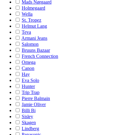
Mads Nørgaard
Holmegaard
Wella
St. Tropez
Helmut Lang
Teva
Armani Jeans
Salomon
Bruuns Bazaar
French Connection
Omega
Canon
Hay
Eva Solo
Hunter
Trip Trap
Pierre Balmain
Jamie Oliver
Billi Bi
Sisley
Skagen
Lindberg
Panasonic