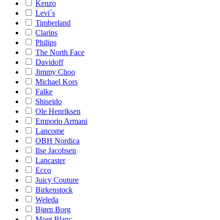
Kenzo
Levi´s
Timberland
Clarins
Philips
The North Face
Davidoff
Jimmy Choo
Michael Kors
Falke
Shiseido
Ole Henriksen
Emporio Armani
Lancome
OBH Nordica
Ilse Jacobsen
Lancaster
Ecco
Juicy Couture
Birkenstock
Weleda
Bjørn Borg
Mont Blanc