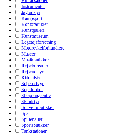
Hundesaloner
Instrumenter
Jagtudstyr
Kampsport
Kontorartikler
Kunstgalleri
Kunstmuseum
Legetøjsforretning
Motorcykelforhandlere
Museer
Musikbutikker
Rejsebureauer
Rejseudstyr
Rideudstyr
Sejlerudstyr
Sejlklubber
Shoppingcentre
Skiudstyr
Souvenirbutikker
Spa
Spillehaller
Sportsbutikker
Tankstationer