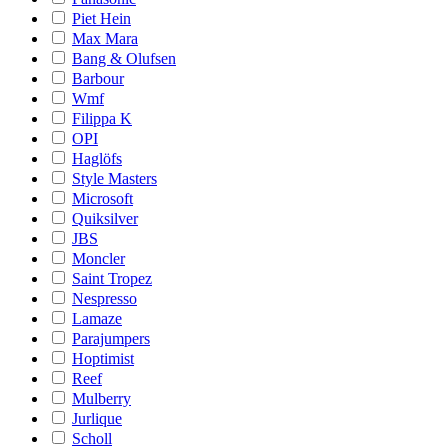
Piet Hein
Max Mara
Bang & Olufsen
Barbour
Wmf
Filippa K
OPI
Haglöfs
Style Masters
Microsoft
Quiksilver
JBS
Moncler
Saint Tropez
Nespresso
Lamaze
Parajumpers
Hoptimist
Reef
Mulberry
Jurlique
Scholl