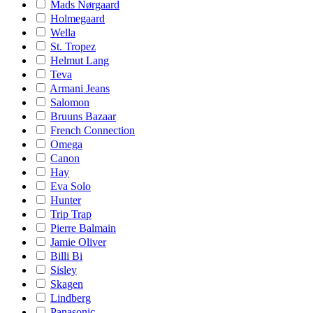
Mads Nørgaard
Holmegaard
Wella
St. Tropez
Helmut Lang
Teva
Armani Jeans
Salomon
Bruuns Bazaar
French Connection
Omega
Canon
Hay
Eva Solo
Hunter
Trip Trap
Pierre Balmain
Jamie Oliver
Billi Bi
Sisley
Skagen
Lindberg
Panasonic