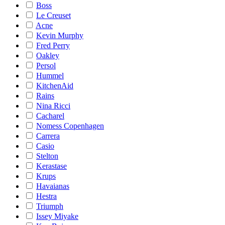
Boss
Le Creuset
Acne
Kevin Murphy
Fred Perry
Oakley
Persol
Hummel
KitchenAid
Rains
Nina Ricci
Cacharel
Nomess Copenhagen
Carrera
Casio
Stelton
Kerastase
Krups
Havaianas
Hestra
Triumph
Issey Miyake