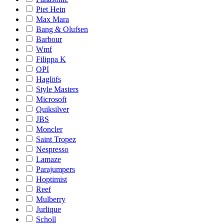
Piet Hein
Max Mara
Bang & Olufsen
Barbour
Wmf
Filippa K
OPI
Haglöfs
Style Masters
Microsoft
Quiksilver
JBS
Moncler
Saint Tropez
Nespresso
Lamaze
Parajumpers
Hoptimist
Reef
Mulberry
Jurlique
Scholl