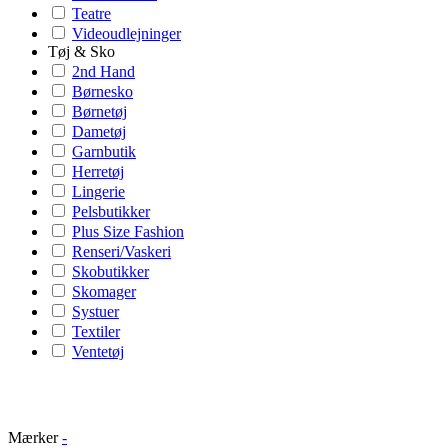
Teatre
Videoudlejninger
Tøj & Sko
2nd Hand
Børnesko
Børnetøj
Dametøj
Garnbutik
Herretøj
Lingerie
Pelsbutikker
Plus Size Fashion
Renseri/Vaskeri
Skobutikker
Skomager
Systuer
Textiler
Ventetøj
Mærker
-