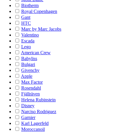
Biotherm
Royal Copenhagen
Gant
HTC
Marc by Marc Jacobs
Valentino
Escada
Lego
American Crew
Babyliss
Bulgari
Givenchy
Apple
Max Factor
Rosendahl
Fjällräven
Helena Rubinstein
Disney
Narciso Rodriguez
Garnier
Karl Lagerfeld
Moroccanoil