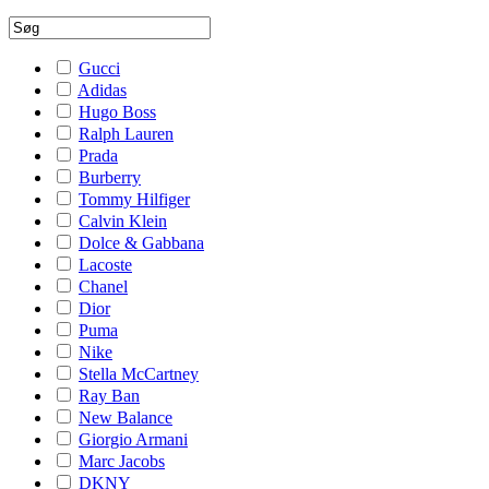
Gucci
Adidas
Hugo Boss
Ralph Lauren
Prada
Burberry
Tommy Hilfiger
Calvin Klein
Dolce & Gabbana
Lacoste
Chanel
Dior
Puma
Nike
Stella McCartney
Ray Ban
New Balance
Giorgio Armani
Marc Jacobs
DKNY