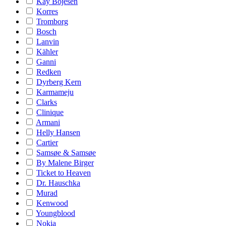
Kay Bojesen
Korres
Tromborg
Bosch
Lanvin
Kähler
Ganni
Redken
Dyrberg Kern
Karmameju
Clarks
Clinique
Armani
Helly Hansen
Cartier
Samsøe & Samsøe
By Malene Birger
Ticket to Heaven
Dr. Hauschka
Murad
Kenwood
Youngblood
Nokia