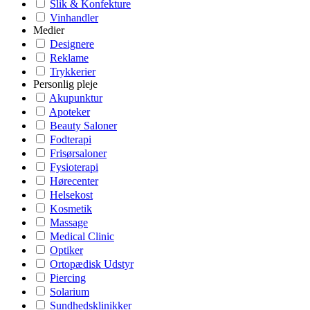
Slik & Konfekture
Vinhandler
Medier
Designere
Reklame
Trykkerier
Personlig pleje
Akupunktur
Apoteker
Beauty Saloner
Fodterapi
Frisørsaloner
Fysioterapi
Hørecenter
Helsekost
Kosmetik
Massage
Medical Clinic
Optiker
Ortopædisk Udstyr
Piercing
Solarium
Sundhedsklinikker