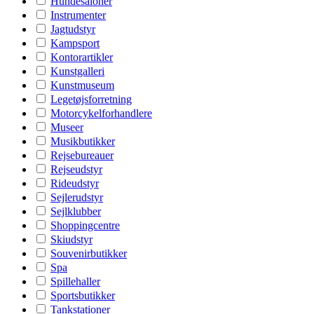
Hundesaloner
Instrumenter
Jagtudstyr
Kampsport
Kontorartikler
Kunstgalleri
Kunstmuseum
Legetøjsforretning
Motorcykelforhandlere
Museer
Musikbutikker
Rejsebureauer
Rejseudstyr
Rideudstyr
Sejlerudstyr
Sejlklubber
Shoppingcentre
Skiudstyr
Souvenirbutikker
Spa
Spillehaller
Sportsbutikker
Tankstationer