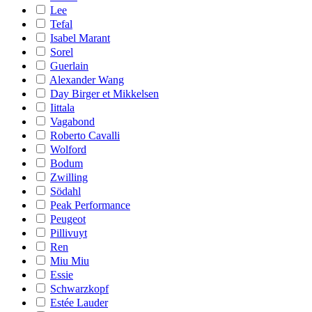
Lee
Tefal
Isabel Marant
Sorel
Guerlain
Alexander Wang
Day Birger et Mikkelsen
Iittala
Vagabond
Roberto Cavalli
Wolford
Bodum
Zwilling
Södahl
Peak Performance
Peugeot
Pillivuyt
Ren
Miu Miu
Essie
Schwarzkopf
Estée Lauder