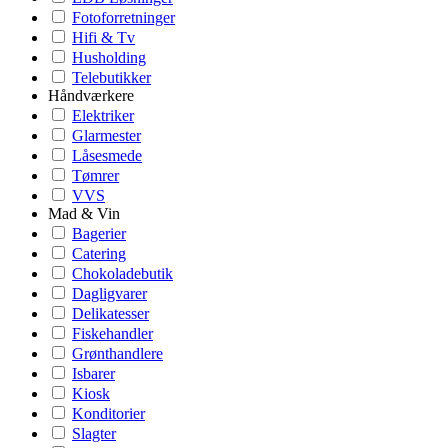
Fotoforretninger
Hifi & Tv
Husholding
Telebutikker
Håndværkere
Elektriker
Glarmester
Låsesmede
Tømrer
VVS
Mad & Vin
Bagerier
Catering
Chokoladebutik
Dagligvarer
Delikatesser
Fiskehandler
Grønthandlere
Isbarer
Kiosk
Konditorier
Slagter