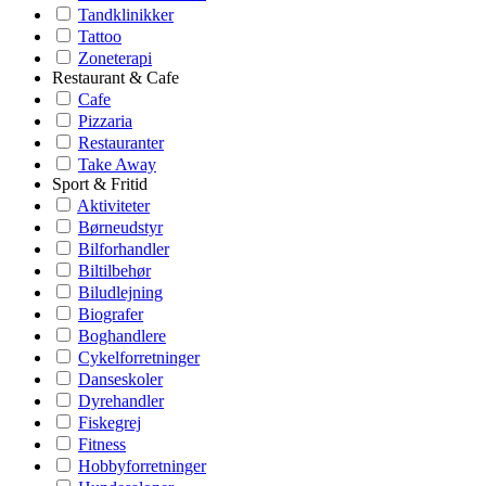
Tandklinikker
Tattoo
Zoneterapi
Restaurant & Cafe
Cafe
Pizzaria
Restauranter
Take Away
Sport & Fritid
Aktiviteter
Børneudstyr
Bilforhandler
Biltilbehør
Biludlejning
Biografer
Boghandlere
Cykelforretninger
Danseskoler
Dyrehandler
Fiskegrej
Fitness
Hobbyforretninger