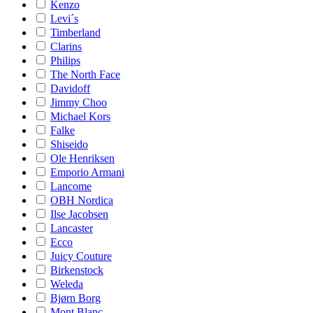
Kenzo
Levi´s
Timberland
Clarins
Philips
The North Face
Davidoff
Jimmy Choo
Michael Kors
Falke
Shiseido
Ole Henriksen
Emporio Armani
Lancome
OBH Nordica
Ilse Jacobsen
Lancaster
Ecco
Juicy Couture
Birkenstock
Weleda
Bjørn Borg
Mont Blanc