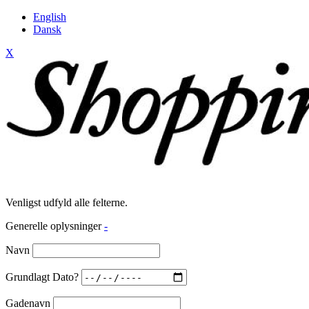
English
Dansk
X
Venligst udfyld alle felterne.
Generelle oplysninger
-
Navn
Grundlagt Dato?
Gadenavn