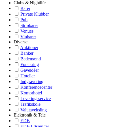
Clubs & Nightlife
Barer
Private Klubber
Pub
Stripbarer
Venues
Vinbarer
Diverse
Auktioner
Banker
Bedemænd
Forsikring
Gaveidéer
Hoteller
Indgravering
Konferencecenter
Kontorhotel
Leveringsservice
Trafikskole
Valutaveksling
Elektronik & Tele
EDB
EDB Løsninger