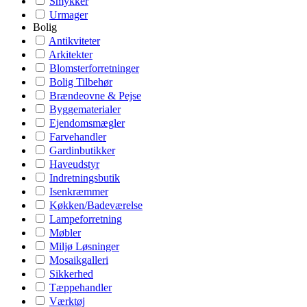
Smykker
Urmager
Bolig
Antikviteter
Arkitekter
Blomsterforretninger
Bolig Tilbehør
Brændeovne & Pejse
Byggematerialer
Ejendomsmægler
Farvehandler
Gardinbutikker
Haveudstyr
Indretningsbutik
Isenkræmmer
Køkken/Badeværelse
Lampeforretning
Møbler
Miljø Løsninger
Mosaikgalleri
Sikkerhed
Tæppehandler
Værktøj