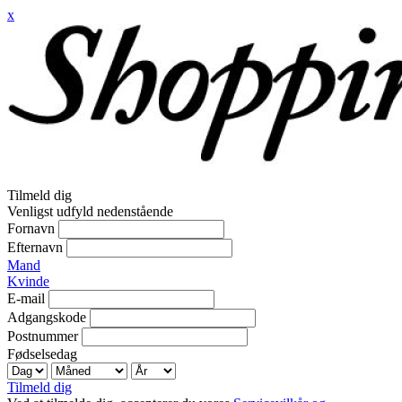
x
Tilmeld dig
Venligst udfyld nedenstående
Fornavn
Efternavn
Mand
Kvinde
E-mail
Adgangskode
Postnummer
Fødselsedag
Tilmeld dig